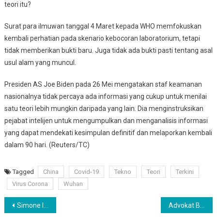
teori itu?
Surat para ilmuwan tanggal 4 Maret kepada WHO memfokuskan
kembali perhatian pada skenario kebocoran laboratorium, tetapi
tidak memberikan bukti baru. Juga tidak ada bukti pasti tentang asal
usul alam yang muncul.
Presiden AS Joe Biden pada 26 Mei mengatakan staf keamanan
nasionalnya tidak percaya ada informasi yang cukup untuk menilai
satu teori lebih mungkin daripada yang lain. Dia menginstruksikan
pejabat intelijen untuk mengumpulkan dan menganalisis informasi
yang dapat mendekati kesimpulan definitif dan melaporkan kembali
dalam 90 hari. (Reuters/TC)
Tagged
China
Covid-19
Tekno
Teori
Terkini
Virus Corona
Wuhan
Navigasi
Simone Inzaghi Tinggalkan Lazio dan Sudah Setuju Latih Inter Milan
Advokat Billy Desak Bareskrim Polri Usut Tuntas Kasus Penipuan dengan Modus Melipatgandakan Uang