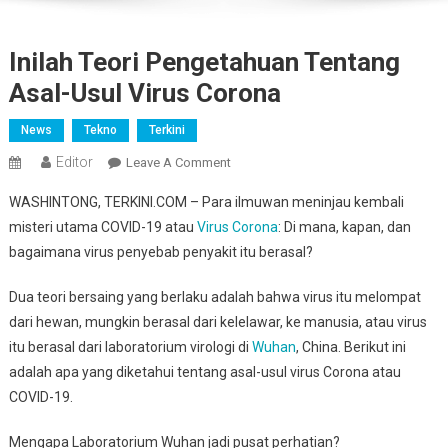
Inilah Teori Pengetahuan Tentang
Asal-Usul Virus Corona
News
Tekno
Terkini
Editor
On
Leave A Comment
Inilah
WASHINTONG, TERKINI.COM – Para ilmuwan meninjau kembali
Teori
misteri utama COVID-19 atau
Virus Corona
: Di mana, kapan, dan
Pengetahuan
bagaimana virus penyebab penyakit itu berasal?
Tentang
Asal-
Dua teori bersaing yang berlaku adalah bahwa virus itu melompat
Usul
dari hewan, mungkin berasal dari kelelawar, ke manusia, atau virus
Virus
Corona
itu berasal dari laboratorium virologi di
Wuhan
, China. Berikut ini
adalah apa yang diketahui tentang asal-usul virus Corona atau
COVID-19.
Mengapa Laboratorium Wuhan jadi pusat perhatian?