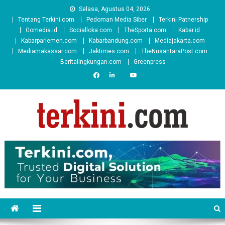
Skip
Selasa, Agustus 04, 2026
to
Tentang Terkini.com
Pedoman Media Siber
Terkini Patnership
content
Gomedia.id
Socialloka.com
TheSporta.com
Kabar.id
Kabarparlemen.com
Kabarbandung.com
Mediajakarta.com
Mediamakassar.com
Jaktimes.com
TheNusantaraPost.com
Beritalingkungan.com
Greenpress