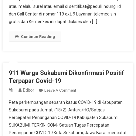
Gratis
atau melalui surel atau email di sertifikat@pedulilindungi.id
Bagi
dan Call Center di nomor 119 ext. 9 Layanan telemedisin
Warga
gratis dari Kemenkes ini dapat diakses oleh […]
Sedang
Isoman
Continue Reading
911 Warga Sukabumi Dikonfirmasi Positif
Terpapar Covid-19
Editor
On
Leave A Comment
911
Peta perkembangan sebaran kasus COVID-19 di Kabupaten
Warga
Sukabumi pada Jumat, (18/2). Antara/HO/Satgas
Sukabumi
Percepatan Penanganan COVID-19 Kabupaten Sukabumi
Dikonfirmasi
SUKABUMI, TERKINI.COM- Satuan Tugas Percepatan
Positif
Terpapar
Penanganan COVID-19 Kota Sukabumi, Jawa Barat mencatat