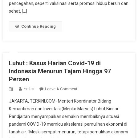
Kesehatan
pencegahan, seperti vaksinasi serta promosi hidup bersih dan
Dan
sehat. […]
Warga
Jakarta
Continue Reading
Luhut : Kasus Harian Covid-19 di
Indonesia Menurun Tajam Hingga 97
Persen
Editor
On
Leave A Comment
Luhut
JAKARTA, TERKINI.COM- Menteri Koordinator Bidang
:
Kemaritiman dan Investasi (Menko Marves) Luhut Binsar
Kasus
Pandjaitan menyampaikan semakin membaiknya situasi
Harian
pandemi COVID-19 memicu akselerasi pemulihan ekonomi di
Covid-
19
tanah air. “Meski sempat menurun, tetapi pemulihan ekonomi