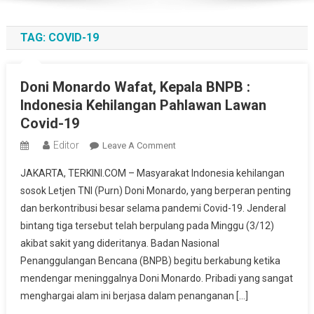
TAG:
COVID-19
Doni Monardo Wafat, Kepala BNPB :
Indonesia Kehilangan Pahlawan Lawan
Covid-19
Editor
On
Leave A Comment
Doni
JAKARTA, TERKINI.COM – Masyarakat Indonesia kehilangan
Monardo
sosok Letjen TNI (Purn) Doni Monardo, yang berperan penting
Wafat,
dan berkontribusi besar selama pandemi Covid-19. Jenderal
Kepala
bintang tiga tersebut telah berpulang pada Minggu (3/12)
BNPB
:
akibat sakit yang dideritanya. Badan Nasional
Indonesia
Penanggulangan Bencana (BNPB) begitu berkabung ketika
Kehilangan
mendengar meninggalnya Doni Monardo. Pribadi yang sangat
Pahlawan
menghargai alam ini berjasa dalam penanganan […]
Lawan