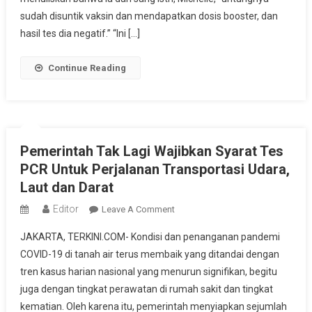
sudah disuntik vaksin dan mendapatkan dosis booster, dan
hasil tes dia negatif.” “Ini […]
Continue Reading
Pemerintah Tak Lagi Wajibkan Syarat Tes
PCR Untuk Perjalanan Transportasi Udara,
Laut dan Darat
Editor
On
Leave A Comment
Pemerintah
JAKARTA, TERKINI.COM- Kondisi dan penanganan pandemi
Tak
COVID-19 di tanah air terus membaik yang ditandai dengan
Lagi
tren kasus harian nasional yang menurun signifikan, begitu
Wajibkan
juga dengan tingkat perawatan di rumah sakit dan tingkat
Syarat
Tes
kematian. Oleh karena itu, pemerintah menyiapkan sejumlah