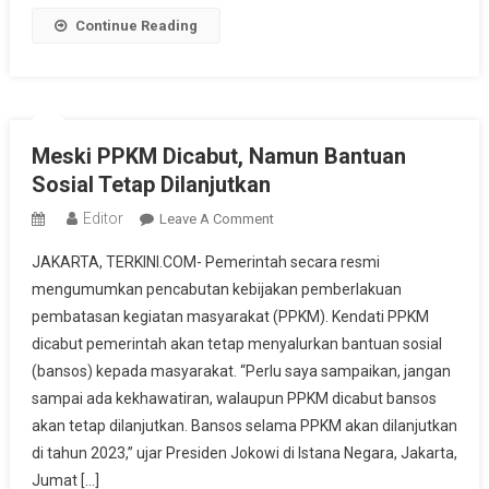
Covid-
Continue Reading
19
Meski PPKM Dicabut, Namun Bantuan
Sosial Tetap Dilanjutkan
Editor
On
Leave A Comment
Meski
JAKARTA, TERKINI.COM- Pemerintah secara resmi
PPKM
mengumumkan pencabutan kebijakan pemberlakuan
Dicabut,
pembatasan kegiatan masyarakat (PPKM). Kendati PPKM
Namun
dicabut pemerintah akan tetap menyalurkan bantuan sosial
Bantuan
Sosial
(bansos) kepada masyarakat. “Perlu saya sampaikan, jangan
Tetap
sampai ada kekhawatiran, walaupun PPKM dicabut bansos
Dilanjutkan
akan tetap dilanjutkan. Bansos selama PPKM akan dilanjutkan
di tahun 2023,” ujar Presiden Jokowi di Istana Negara, Jakarta,
Jumat […]