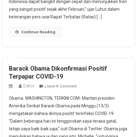
Di
Indonesia dapat bangkit dengan cepat dan menunjukkan tren
Indonesia
yang sangat positif sejak akhir Februari,” ujar Luhut dalam
Menurun
keterangan pers usai Rapat Terbatas (Ratas) […]
Tajam
Hingga
Continue Reading
97
Persen
Barack Obama Dikonfirmasi Positif
Terpapar COVID-19
Editor
On
Leave A Comment
Barack
Obama. WASHINGTON, TERKINI.COM- Mantan presiden
Obama
Amerika Serikat Barack Obama pada Minggu (13/3)
Dikonfirmasi
mengatakan bahwa dirinya positif terinfeksi COVID-19.
Positif
“Dalam beberapa hari ini tenggorokan saya terasa gatal,
Terpapar
COVID-
tetapi saya baik-baik saja,” cuit Obama di Twitter. Obama juga
19
menuliskan bahwa ia dan sang istri, Michelle, “untungnya