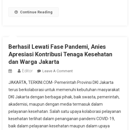
Continue Reading
Berhasil Lewati Fase Pandemi, Anies
Apresiasi Kontribusi Tenaga Kesehatan
dan Warga Jakarta
Editor
On
Leave A Comment
Berhasil
JAKARTA, TERKINI.COM- Pemerintah Provinsi DKI Jakarta
Lewati
terus berkolaborasi untuk memenuhi kebutuhan masyarakat
Fase
DKI Jakarta dengan berbagai pihak, baik swasta, pemerintah,
Pandemi,
akademisi, maupun dengan media termasuk dalam
Anies
Apresiasi
pelayanan kesehatan. Salah satu upaya kolaborasi pelayanan
Kontribusi
kesehatan terlihat dalam penanganan pandemi COVID-19,
Tenaga
baik dalam pelayanan kesehatan maupun dalam upaya