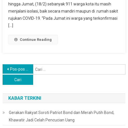
Covid-
hingga Jumat, (18/2) sebanyak 911 warga kota itu masih
19
menjalani isolasi, baik secara mandiri maupun di .rumah sakit
rujukan COVID-19. “Pada Jumat ini warga yang terkonfirmasi
[…]
Continue Reading
Navigasi
C
Pos-pos lama
u
pos
KABAR TERKINI
Gerakan Rakyat Soroti Patriot Bond dan Merah Putih Bond,
Khawatir Jadi Celah Pencucian Uang