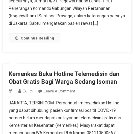
Atlet
sebelumnya, Jumat (4/3). Pegawai Harian Lepas (PHL)
Kemayoran
Penerangan Komando Gabungan Wilayah Pertahanan
Bertambah
(Kogabwilhan) I Septiono Prayogo, dalam keterangan persnya
153
di Jakarta, Sabtu, mengatakan pasien rawat […]
Orang
Continue Reading
Kemenkes Buka Hotline Telemedisin dan
Obat Gratis Bagi Warga Sedang Isoman
Editor
On
Leave A Comment
Kemenkes
JAKARTA, TERKINI.COM- Pemerintah menyediakan Hotline
Buka
yang dapat dihubungi pasien konfirmasi positif COVID-19
Hotline
namun belum mendapatkan layanan telemedisin gratis dari
Telemedisin
Kementerian Kesehatan (Kemenkes). Masyarakat dapat
Dan
Obat
menghubungi WA Kemenkes RI di Nomor 081110500567,