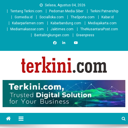
Skip
Selasa, Agustus 04, 2026
to
Tentang Terkini.com
Pedoman Media Siber
Terkini Patnership
content
Gomedia.id
Socialloka.com
TheSporta.com
Kabar.id
Kabarparlemen.com
Kabarbandung.com
Mediajakarta.com
Mediamakassar.com
Jaktimes.com
TheNusantaraPost.com
Beritalingkungan.com
Greenpress