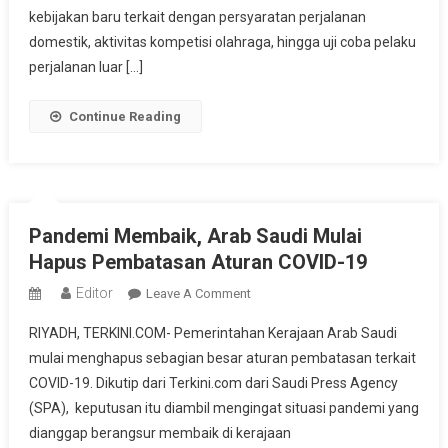
PCR
kebijakan baru terkait dengan persyaratan perjalanan
Untuk
domestik, aktivitas kompetisi olahraga, hingga uji coba pelaku
Perjalanan
perjalanan luar […]
Transportasi
Udara,
Continue Reading
Laut
Dan
Darat
Pandemi Membaik, Arab Saudi Mulai
Hapus Pembatasan Aturan COVID-19
Editor
On
Leave A Comment
Pandemi
RIYADH, TERKINI.COM- Pemerintahan Kerajaan Arab Saudi
Membaik,
mulai menghapus sebagian besar aturan pembatasan terkait
Arab
COVID-19. Dikutip dari Terkini.com dari Saudi Press Agency
Saudi
(SPA), keputusan itu diambil mengingat situasi pandemi yang
Mulai
Hapus
dianggap berangsur membaik di kerajaan