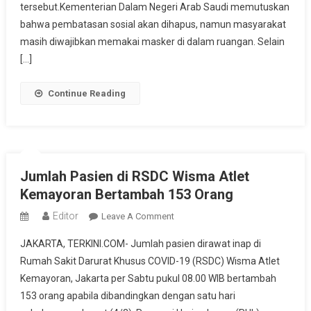
Pembatasan
tersebut.Kementerian Dalam Negeri Arab Saudi memutuskan
Aturan
bahwa pembatasan sosial akan dihapus, namun masyarakat
COVID-
masih diwajibkan memakai masker di dalam ruangan. Selain
19
[…]
Continue Reading
Jumlah Pasien di RSDC Wisma Atlet
Kemayoran Bertambah 153 Orang
Editor
On
Leave A Comment
Jumlah
JAKARTA, TERKINI.COM- Jumlah pasien dirawat inap di
Pasien
Rumah Sakit Darurat Khusus COVID-19 (RSDC) Wisma Atlet
Di
Kemayoran, Jakarta per Sabtu pukul 08.00 WIB bertambah
RSDC
153 orang apabila dibandingkan dengan satu hari
Wisma