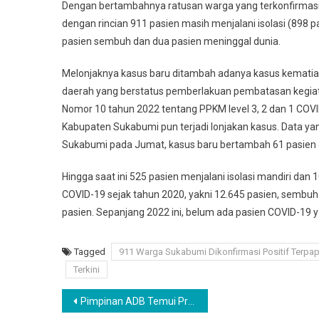
Dengan bertambahnya ratusan warga yang terkonfirmasi po
dengan rincian 911 pasien masih menjalani isolasi (898 pas
pasien sembuh dan dua pasien meninggal dunia.
Melonjaknya kasus baru ditambah adanya kasus kemati
daerah yang berstatus pemberlakuan pembatasan kegiata
Nomor 10 tahun 2022 tentang PPKM level 3, 2 dan 1 COVID
Kabupaten Sukabumi pun terjadi lonjakan kasus. Data y
Sukabumi pada Jumat, kasus baru bertambah 61 pasien da
Hingga saat ini 525 pasien menjalani isolasi mandiri dan 
COVID-19 sejak tahun 2020, yakni 12.645 pasien, sembuh 
pasien. Sepanjang 2022 ini, belum ada pasien COVID-19 
Tagged
911 Warga Sukabumi Dikonfirmasi Positif Terpap
Terkini
Navigasi
Pimpinan ADB Temui Presiden Jokowi di Istana Bogor, Ini Topik Dibahas