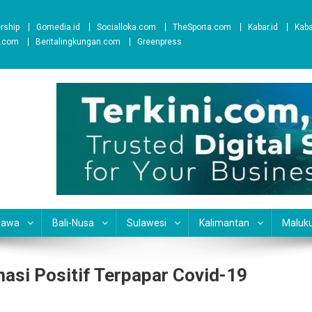
ership
Gomedia.id
Socialloka.com
TheSporta.com
Kabar.id
Kab
t.com
Beritalingkungan.com
Greenpress
Jawa
Bali-Nusa
Sulawesi
Kalimantan
Maluk
asi Positif Terpapar Covid-19