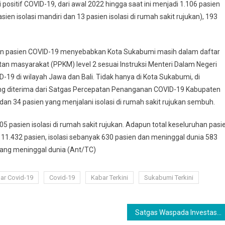
sitif COVID-19, dari awal 2022 hingga saat ini menjadi 1.106 pasien
ien isolasi mandiri dan 13 pasien isolasi di rumah sakit rujukan), 193
an pasien COVID-19 menyebabkan Kota Sukabumi masih dalam daftar
n masyarakat (PPKM) level 2 sesuai Instruksi Menteri Dalam Negeri
-19 di wilayah Jawa dan Bali. Tidak hanya di Kota Sukabumi, di
ang diterima dari Satgas Percepatan Penanganan COVID-19 Kabupaten
n 34 pasien yang menjalani isolasi di rumah sakit rujukan sembuh.
105 pasien isolasi di rumah sakit rujukan. Adapun total keseluruhan pasi
11.432 pasien, isolasi sebanyak 630 pasien dan meninggal dunia 583
yang meninggal dunia (Ant/TC)
ar Covid-19
Covid-19
Kabar Terkini
Sukabumi Terkini
Satgas Waspada Investasi Kembali Menutup 50 Entitas Pinjol Ilegal