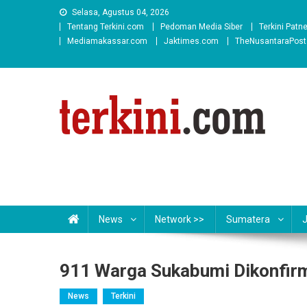
Skip
Selasa, Agustus 04, 2026
to
Tentang Terkini.com
Pedoman Media Siber
Terkini Patn
content
Mediamakassar.com
Jaktimes.com
TheNusantaraPos
News
Network >>
Sumatera
911 Warga Sukabumi Dikonfirm
News
Terkini