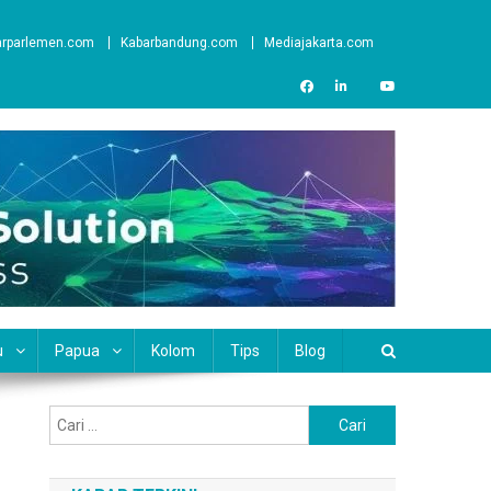
arparlemen.com
Kabarbandung.com
Mediajakarta.com
u
Papua
Kolom
Tips
Blog
Cari
untuk: