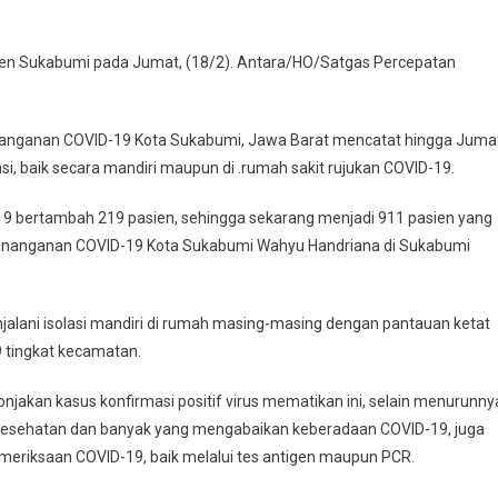
en Sukabumi pada Jumat, (18/2). Antara/HO/Satgas Percepatan
anganan COVID-19 Kota Sukabumi, Jawa Barat mencatat hingga Jumat
si, baik secara mandiri maupun di .rumah sakit rujukan COVID-19.
-19 bertambah 219 pasien, sehingga sekarang menjadi 911 pasien yang
n Penanganan COVID-19 Kota Sukabumi Wahyu Handriana di Sukabumi
alani isolasi mandiri di rumah masing-masing dengan pantauan ketat
 tingkat kecamatan.
onjakan kasus konfirmasi positif virus mematikan ini, selain menurunny
l kesehatan dan banyak yang mengabaikan keberadaan COVID-19, juga
emeriksaan COVID-19, baik melalui tes antigen maupun PCR.