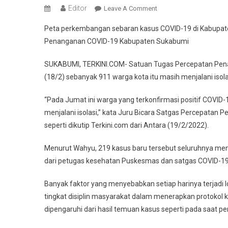
Editor
On
Leave A Comment
911
Peta perkembangan sebaran kasus COVID-19 di Kabupat
Warga
Penanganan COVID-19 Kabupaten Sukabumi
Sukabumi
Dikonfirmasi
SUKABUMI, TERKINI.COM- Satuan Tugas Percepatan Pen
Positif
(18/2) sebanyak 911 warga kota itu masih menjalani isola
Terpapar
Covid-
“Pada Jumat ini warga yang terkonfirmasi positif COVID
19
menjalani isolasi,” kata Juru Bicara Satgas Percepata
seperti dikutip Terkini.com dari Antara (19/2/2022).
Menurut Wahyu, 219 kasus baru tersebut seluruhnya menj
dari petugas kesehatan Puskesmas dan satgas COVID-19
Banyak faktor yang menyebabkan setiap harinya terjadi l
tingkat disiplin masyarakat dalam menerapkan protoko
dipengaruhi dari hasil temuan kasus seperti pada saat p