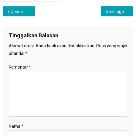
Navigasi
Cuaca Terkini, Potensi Hujan Lebat Disertai Kilat di Sejumlah Wilayah Indonesia
Sandiaga Uno Proyeksikan Penonton MotoGP 2022 di Mandalika Capai 100 Ribu Orang
pos
Tinggalkan Balasan
Alamat email Anda tidak akan dipublikasikan.
Ruas yang wajib
ditandai
*
Komentar
*
Nama
*