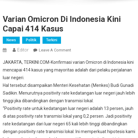
Varian Omicron Di Indonesia Kini
Capai 414 Kasus
News
Politik
Terkini
Editor
On
Leave A Comment
Varian
JAKARTA, TERKINI.COM-Konfirmasi varian Omicron di Indonesia kini
Omicron
mencapai 414 kasus yang mayoritas adalah dari pelaku perjalanan
Di
luar negeri.
Indonesia
Hal tersebut disampaikan Menteri Kesehatan (Menkes) Budi Gunadi
Kini
Capai
Sadikin. Menurutnya positivity rate kedatangan luar negeri jauh lebih
414
tinggi jika dibandingkan dengan transmisi lokal.
Kasus
“Positivity rate untuk kedatangan luar negeri adalah 13 persen, jauh
di atas positivity rate transmisi lokal yang 0,2 persen. Jadi positivity
rate kedatangan dari luar negeri 65 kali lebih tinggi dibandingkan
dengan positivity rate transmisi lokal. Ini memperkuat hipotesis kami