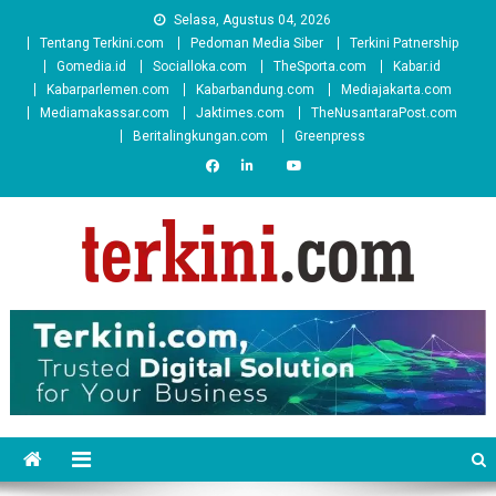
Skip
Selasa, Agustus 04, 2026
to
Tentang Terkini.com
Pedoman Media Siber
Terkini Patnership
content
Gomedia.id
Socialloka.com
TheSporta.com
Kabar.id
Kabarparlemen.com
Kabarbandung.com
Mediajakarta.com
Mediamakassar.com
Jaktimes.com
TheNusantaraPost.com
Beritalingkungan.com
Greenpress