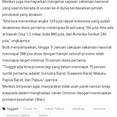
Menkes juga memaparkan mengenai capaian vaksinasi nasional
yang saat ini berada di urutan ke-4 dunia berdasarkan jumlah
penduduk yang divaksin.
“Kita bisa menembus angka 169 juta rakyat Indonesia yang sudah
divaksinasi dosis pertama, melampaui Brazil yang 166 juta. Kita ada
di bawah Cina 1,2 miliar, India 880 juta, dan Amerika Serikat 246
juta,” ungkapnya.
Budi menyampaikan, hingga 9 Januari cakupan vaksinasi nasional
mencapai 288 juta dosis dengan hampir seluruh provinsi telah
mencapai target minimal 70 persen dosis pertama.
“Tinggal ada lima provinsi lagi yang belum mencapai 70 persen
suntik pertama, adalah Sumatra Barat, Sulawesi Barat, Maluku,
Papua Barat, dan Papua,” ujarnya.
Menkes berpesan agar masyarakat tidak usah panik namun tetap
waspada dalam menghadapi varian Omicron dengan menerapkan
protokol kesehatan (Wan)
Tagged
Covid-19
Kabar Terkini
Menkes
omicron
Omicron Terkini
Terkini