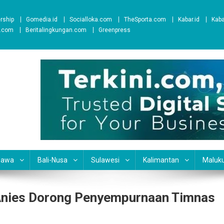
ership
Gomedia.id
Socialloka.com
TheSporta.com
Kabar.id
Kab
t.com
Beritalingkungan.com
Greenpress
Jawa
Bali-Nusa
Sulawesi
Kalimantan
Maluk
 Anies Dorong Penyempurnaan Timnas