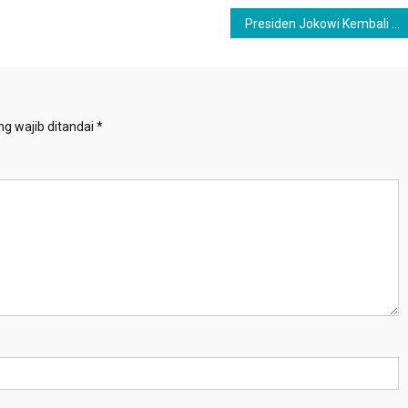
Presiden Jokowi Kembali Lepas Bantuan Kemanusiaan Tahap ke-2 ke Gaza
g wajib ditandai
*