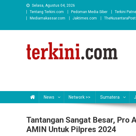
Skip
Selasa, Agustus 04, 2026
to
Tentang Terkini.com
Pedoman Media Siber
Terkini Patn
content
Mediamakassar.com
Jaktimes.com
TheNusantaraPos
News
Network >>
Sumatera
Tantangan Sangat Besar, Pro
AMIN Untuk Pilpres 2024