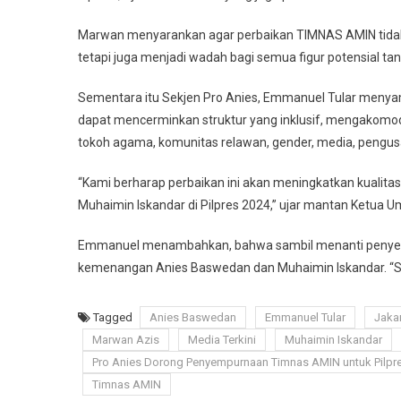
Marwan menyarankan agar perbaikan TIMNAS AMIN tidak
tetapi juga menjadi wadah bagi semua figur potensial tan
Sementara itu Sekjen Pro Anies, Emmanuel Tular men
dapat mencerminkan struktur yang inklusif, mengakomod
tokoh agama, komunitas relawan, gender, media, pengusah
“Kami berharap perbaikan ini akan meningkatkan kual
Muhaimin Iskandar di Pilpres 2024,” ujar mantan Ketua 
Emmanuel menambahkan, bahwa sambil menanti penyemp
kemenangan Anies Baswedan dan Muhaimin Iskandar. “
Tagged
Anies Baswedan
Emmanuel Tular
Jakar
Marwan Azis
Media Terkini
Muhaimin Iskandar
Pro Anies Dorong Penyempurnaan Timnas AMIN untuk Pilpr
Timnas AMIN