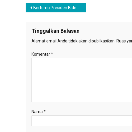
Navigasi
Bertemu Presiden Biden, Presiden Jokowi Ajak Amerika Serikat Hentikan Kekejaman di Gaza
pos
Tinggalkan Balasan
Alamat email Anda tidak akan dipublikasikan.
Ruas yan
Komentar
*
Nama
*