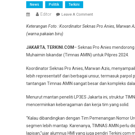
News
Politik
Terkini
Editor
On
Leave A Comment
Tantangan
Keterangan Foto : Koordinator Seknas Pro Anies, Marwan A
Sangat
(warna pakaian biru)
Besar,
Pro
JAKARTA
,
TERKINI.COM
– Seknas Pro Anies mendorong
Anies
Muhaimin Iskandar (Timnas AMIN) untuk Pilpres 2024.
Dorong
Penyempurnaan
Koordinator Seknas Pro Anies, Marwan Azis, menyampa
Timnas
lebih representatif dari berbagai unsur, termasuk parpo
AMIN
tantangan Timnas AMIN sangat besar dan kompleks dal
Untuk
Pilpres
Menurut mantan peneliti LP3ES Jakarta ini, struktur TIMN
2024
mencerminkan keberagaman dan kerja tim yang solid.
“Kalau dibandingkan dengan Tim Pemenangan Nomor Urut
segmen lebih mantap. Karenanya, TIMNAS AMIN perlu dise
lapisan,”ujar alumnus HMI yang juga pendiri Terkini.com 