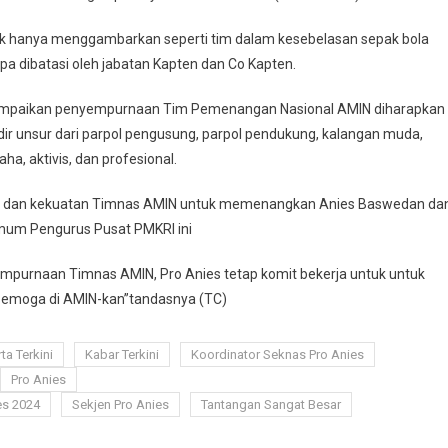
 hanya menggambarkan seperti tim dalam kesebelasan sepak bola
pa dibatasi oleh jabatan Kapten dan Co Kapten.
yampaikan penyempurnaan Tim Pemenangan Nasional AMIN diharapkan
ir unsur dari parpol pengusung, parpol pendukung, kalangan muda,
a, aktivis, dan profesional.
itas dan kekuatan Timnas AMIN untuk memenangkan Anies Baswedan da
Umum Pengurus Pusat PMKRI ini
urnaan Timnas AMIN, Pro Anies tetap komit bekerja untuk untuk
Semoga di AMIN-kan”tandasnya (TC)
ta Terkini
Kabar Terkini
Koordinator Seknas Pro Anies
Pro Anies
es 2024
Sekjen Pro Anies
Tantangan Sangat Besar