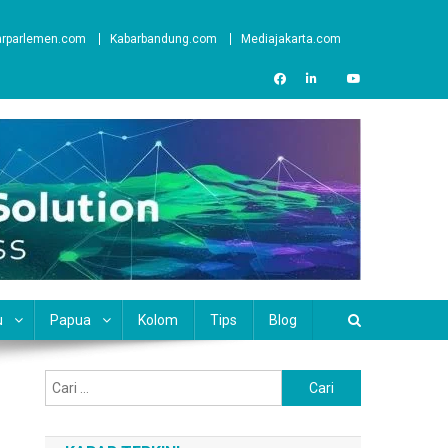
arparlemen.com
Kabarbandung.com
Mediajakarta.com
u
Papua
Kolom
Tips
Blog
Cari
untuk: