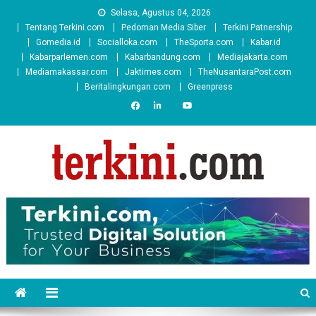
Skip
Selasa, Agustus 04, 2026
to
Tentang Terkini.com
Pedoman Media Siber
Terkini Patnership
content
Gomedia.id
Socialloka.com
TheSporta.com
Kabar.id
Kabarparlemen.com
Kabarbandung.com
Mediajakarta.com
Mediamakassar.com
Jaktimes.com
TheNusantaraPost.com
Beritalingkungan.com
Greenpress