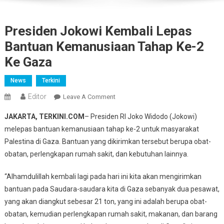
Presiden Jokowi Kembali Lepas
Bantuan Kemanusiaan Tahap Ke-2
Ke Gaza
News
Terkini
Editor
On
Leave A Comment
Presiden
JAKARTA, TERKINI.COM
– Presiden RI Joko Widodo (Jokowi)
Jokowi
melepas bantuan kemanusiaan tahap ke-2 untuk masyarakat
Kembali
Palestina di Gaza. Bantuan yang dikirimkan tersebut berupa obat-
Lepas
obatan, perlengkapan rumah sakit, dan kebutuhan lainnya.
Bantuan
Kemanusiaan
“Alhamdulillah kembali lagi pada hari ini kita akan mengirimkan
Tahap
Ke-
bantuan pada Saudara-saudara kita di Gaza sebanyak dua pesawat,
2
yang akan diangkut sebesar 21 ton, yang ini adalah berupa obat-
Ke
obatan, kemudian perlengkapan rumah sakit, makanan, dan barang
Gaza