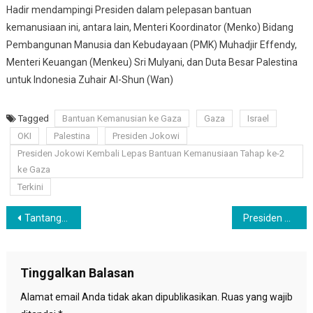
Hadir mendampingi Presiden dalam pelepasan bantuan
kemanusiaan ini, antara lain, Menteri Koordinator (Menko) Bidang
Pembangunan Manusia dan Kebudayaan (PMK) Muhadjir Effendy,
Menteri Keuangan (Menkeu) Sri Mulyani, dan Duta Besar Palestina
untuk Indonesia Zuhair Al-Shun (Wan)
Tagged
Bantuan Kemanusian ke Gaza
Gaza
Israel
OKI
Palestina
Presiden Jokowi
Presiden Jokowi Kembali Lepas Bantuan Kemanusiaan Tahap ke-2
ke Gaza
Terkini
Navigasi
Tantangan Sangat Besar, Pro Anies Dorong Penyempurnaan Timnas AMIN untuk Pilpres 2024
Presiden Jokowi Sebut Biden Tak Tanggapi Usulan Desakan Untuk Gencatan Senjata di Gaza
pos
Tinggalkan Balasan
Alamat email Anda tidak akan dipublikasikan.
Ruas yang wajib