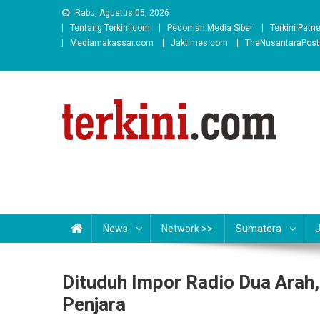
Skip
Rabu, Agustus 05, 2026
to
Tentang Terkini.com
Pedoman Media Siber
Terkini Patn
content
Mediamakassar.com
Jaktimes.com
TheNusantaraPos
News
Network >>
Sumatera
Dituduh Impor Radio Dua Arah,
Penjara