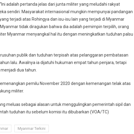
i adalah pertanda jelas dari junta militer yang meludahi rakyat
ka sendiri. Masyarakat internasional mungkin mempunyai pandangan
ng terjadi atas Rohingya dan isu-isu lain yang terjadi di Myanmar
Myanmar tidak diragukan bahwa dia adalah pemimpin terpilih, orang
iliter Myanmar menyangkal hal itu dengan meningkatkan tuduhan palsu
kerusuhan publik dan tuduhan terpisah atas pelanggaran pembatasan
un lalu. Awalnya ia dijatuhi hukuman empat tahun penjara, tetapi
menjadi dua tahun.
i memenangkan pemilu November 2020 dengan kemenangan telak atas
kung militer.
ng meluas sebagai alasan untuk menggulingkan pemerintah sipil dan
ntah tuduhan itu sebelum komisi itu dibubarkan (VOA/TC)
nmar
Myanmar Terkini