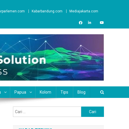
arparlemen.com
Kabarbandung.com
Mediajakarta.com
u
Papua
Kolom
Tips
Blog
Cari
untuk: