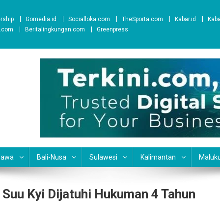
ership
Gomedia.id
Socialloka.com
TheSporta.com
Kabar.id
Kab
t.com
Beritalingkungan.com
Greenpress
Jawa
Bali-Nusa
Sulawesi
Kalimantan
Maluk
 Suu Kyi Dijatuhi Hukuman 4 Tahun