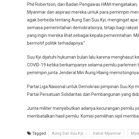
Phil Robertson, dari Badan Pengawas HAM mengatakan, “In
Myanmar dan aspirasi mereka untuk para pemimpin mere
agak berbeda tentang Aung San Suu Kyi, mengingat apa ya
semasa pemerintahan demokratisnya, tetapi bagi rakyat 
yang ingin mereka lihat sebagai kepala pemerintahan. M
bermotif politik terhadapnya.”
Suu Kyi dijatuhi hukuman bulan lalu karena menghasut 
COVID-19 ketika berkampanye selama pemilu parlemen tah
pemimpin junta Jenderal Min Aung Hlaing memotongnya 
Partai Liga Nasional untuk Demokrasi pimpinan Suu Ky
Partai Persatuan Solidaritas dan Pembangunan yang didu
Junta militer menyebutkan adanya kecurangan pemilu ya
membatalkan hasil pemilu. Komisi pemilihan sipil memba
Tagged
Aung San Suu Kyi
Kabar Myanmar
Mya