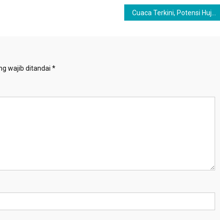
Cuaca Terkini, Potensi Hujan Lebat Disertai Kilat di Sejumlah Wilayah Indonesia
g wajib ditandai
*