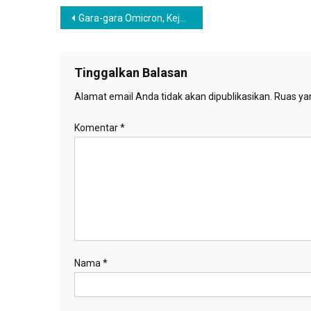
Navigasi
Gara-gara Omicron, Kejuaraan Bulu Tangkis Eropa Batal Digelar
pos
Tinggalkan Balasan
Alamat email Anda tidak akan dipublikasikan.
Ruas yan
Komentar
*
Nama
*