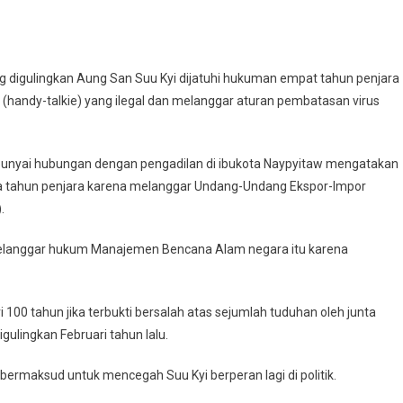
igulingkan Aung San Suu Kyi dijatuhi hukuman empat tahun penjara
handy-talkie) yang ilegal dan melanggar aturan pembatasan virus
punyai hubungan dengan pengadilan di ibukota Naypyitaw mengatakan
ua tahun penjara karena melanggar Undang-Undang Ekspor-Impor
).
a melanggar hukum Manajemen Bencana Alam negara itu karena
100 tahun jika terbukti bersalah atas sejumlah tuduhan oleh junta
igulingkan Februari tahun lalu.
rmaksud untuk mencegah Suu Kyi berperan lagi di politik.