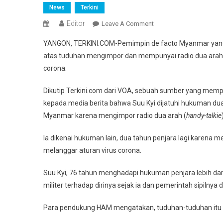
News
Terkini
Editor
On
Leave A Comment
Dituduh
YANGON, TERKINI.COM-Pemimpin de facto Myanmar yang d
Impor
atas tuduhan mengimpor dan mempunyai radio dua arah (
Radio
corona.
Dua
Arah,
Dikutip Terkini.com dari VOA, sebuah sumber yang mem
Suu
kepada media berita bahwa Suu Kyi dijatuhi hukuman d
Kyi
Dijatuhi
Myanmar karena mengimpor radio dua arah (
handy-talkie
Hukuman
Ia dikenai hukuman lain, dua tahun penjara lagi karen
4
Tahun
melanggar aturan virus corona.
Penjara
Suu Kyi, 76 tahun menghadapi hukuman penjara lebih dari 
militer terhadap dirinya sejak ia dan pemerintah sipilnya d
Para pendukung HAM mengatakan, tuduhan-tuduhan itu be