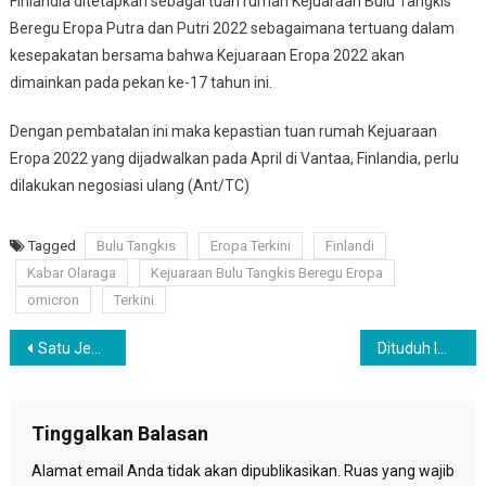
Finlandia ditetapkan sebagai tuan rumah Kejuaraan Bulu Tangkis
Beregu Eropa Putra dan Putri 2022 sebagaimana tertuang dalam
kesepakatan bersama bahwa Kejuaraan Eropa 2022 akan
dimainkan pada pekan ke-17 tahun ini.
Dengan pembatalan ini maka kepastian tuan rumah Kejuaraan
Eropa 2022 yang dijadwalkan pada April di Vantaa, Finlandia, perlu
dilakukan negosiasi ulang (Ant/TC)
Tagged
Bulu Tangkis
Eropa Terkini
Finlandi
Kabar Olaraga
Kejuaraan Bulu Tangkis Beregu Eropa
omicron
Terkini
Navigasi
Satu Jembatan Rusak Berat setelah Hujan Lebat Guyur Dua Kecamatan di Pohuwato Gorontalo
Dituduh Impor Radio Dua Arah, Suu Kyi Dijatuhi Hukuman 4 Tahun Penjara
pos
Tinggalkan Balasan
Alamat email Anda tidak akan dipublikasikan.
Ruas yang wajib