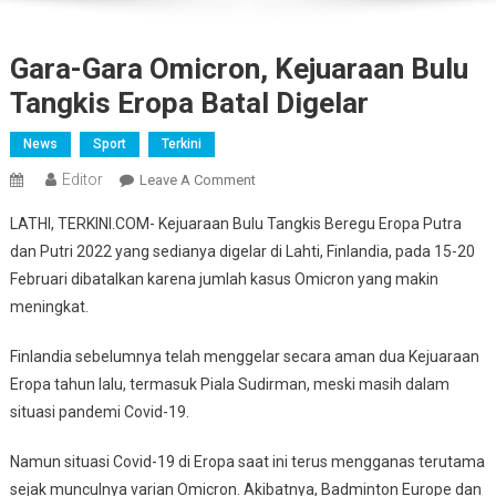
Gara-Gara Omicron, Kejuaraan Bulu
Tangkis Eropa Batal Digelar
News
Sport
Terkini
Editor
On
Leave A Comment
Gara-
LATHI, TERKINI.COM-
Kejuaraan Bulu Tangkis Beregu Eropa Putra
Gara
dan Putri 2022 yang sedianya digelar di Lahti, Finlandia, pada 15-20
Omicron,
Februari dibatalkan karena jumlah kasus Omicron yang makin
Kejuaraan
meningkat.
Bulu
Tangkis
Finlandia sebelumnya telah menggelar secara aman dua Kejuaraan
Eropa
Batal
Eropa tahun lalu, termasuk Piala Sudirman, meski masih dalam
Digelar
situasi pandemi Covid-19.
Namun situasi Covid-19 di Eropa saat ini terus mengganas terutama
sejak munculnya varian Omicron. Akibatnya, Badminton Europe dan