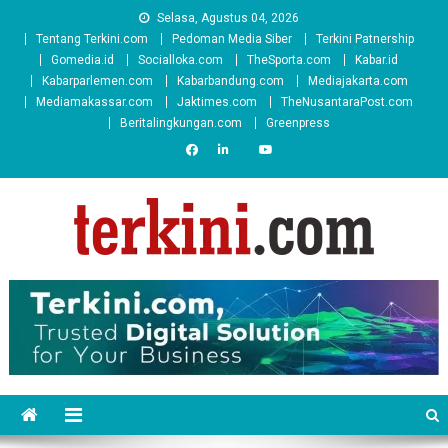
Skip
Selasa, Agustus 04, 2026
to
Tentang Terkini.com
Pedoman Media Siber
Terkini Patnership
content
Gomedia.id
Socialloka.com
TheSporta.com
Kabar.id
Kabarparlemen.com
Kabarbandung.com
Mediajakarta.com
Mediamakassar.com
Jaktimes.com
TheNusantaraPost.com
Beritalingkungan.com
Greenpress