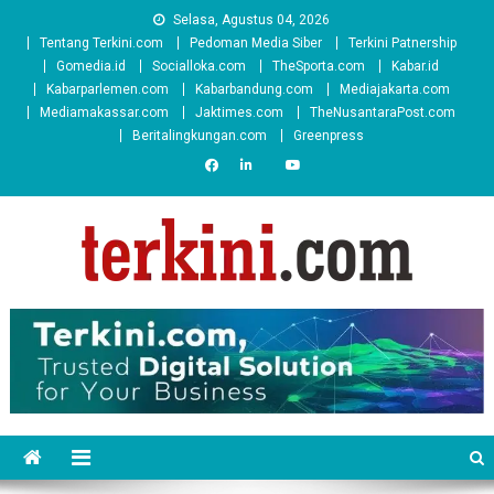
Skip
Selasa, Agustus 04, 2026
to
Tentang Terkini.com
Pedoman Media Siber
Terkini Patnership
content
Gomedia.id
Socialloka.com
TheSporta.com
Kabar.id
Kabarparlemen.com
Kabarbandung.com
Mediajakarta.com
Mediamakassar.com
Jaktimes.com
TheNusantaraPost.com
Beritalingkungan.com
Greenpress