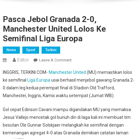
Pasca Jebol Granada 2-0,
Manchester United Lolos Ke
Semifinal Liga Europa
News
Sport
Terkini
Editor
On
Leave A Comment
Pasca
INGGRIS, TERKINI.COM-
Manchester United
(MU) memastikan lolos
Jebol
ke semifinal
Liga Europa
usai berhasil menjebol gawang Granada 2-
Granada
0 dalam leg kedua perempat final di Stadion Old Trafford,
2-
Manchester, Inggris, Kamis waktu setempat (Jumat WIB).
0,
Manchester
Gol cepat Edinson Cavani mampu digandakan MU yang memaksa
United
Lolos
Jesus Vallejo mencetak gol bunuh diri di laga kali ini membuat tim
Ke
besutan Ole Gunnar Solskjaer melangkah ke semifinal dengan
Semifinal
kemenangan agregat 4-0 atas Granada demikian catatan laman
Liga