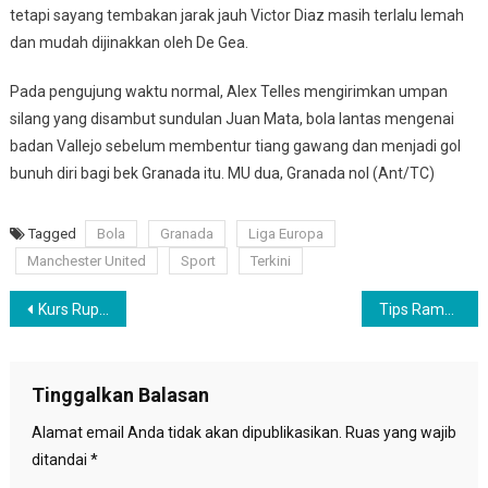
tetapi sayang tembakan jarak jauh Victor Diaz masih terlalu lemah
dan mudah dijinakkan oleh De Gea.
Pada pengujung waktu normal, Alex Telles mengirimkan umpan
silang yang disambut sundulan Juan Mata, bola lantas mengenai
badan Vallejo sebelum membentur tiang gawang dan menjadi gol
bunuh diri bagi bek Granada itu. MU dua, Granada nol (Ant/TC)
Tagged
Bola
Granada
Liga Europa
Manchester United
Sport
Terkini
Navigasi
Kurs Rupiah Kembali Melemah ke posisi Rp14.619 per dolar AS, Ini Penyebabnya
Tips Ramadhan, Ini Cara Aman Berpuasa Bagi Pasien Diabetes
pos
Tinggalkan Balasan
Alamat email Anda tidak akan dipublikasikan.
Ruas yang wajib
ditandai
*