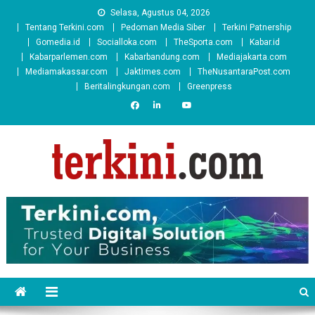
Skip
Selasa, Agustus 04, 2026
to
Tentang Terkini.com
Pedoman Media Siber
Terkini Patnership
content
Gomedia.id
Socialloka.com
TheSporta.com
Kabar.id
Kabarparlemen.com
Kabarbandung.com
Mediajakarta.com
Mediamakassar.com
Jaktimes.com
TheNusantaraPost.com
Beritalingkungan.com
Greenpress