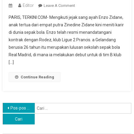
Editor
On
Leave A Comment
Ikut
PARIS, TERKINI.COM- Mengikuti jejak sang ayah Enzo Zidane,
Jejak
anak tertua dari empat putra Zinedine Zidane kini meniti karir
Sang
di dunia sepak bola. Enzo telah resmi menandatangani
Ayah,
kontrak dengan Rodez, klub Ligue 2 Prancis. a Gelandang
Enzo
Zidane
berusia 26 tahun itu merupakan lulusan sekolah sepak bola
Kini
Real Madrid, di mana ia melakukan debut untuk di tim B klub
Resmi
[…]
Dikontrak
Klub
Continue Reading
Rodez
Navigasi
C
Pos-pos lama
u
pos