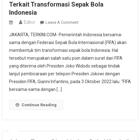
Terkait Transformasi Sepak Bola
Indonesia
Editor
On
Leave A Comment
Begini
JAKARTA, TERKINI.COM- Pemerintah Indonesia bersama-
Langkah
sama dengan Federasi Sepak Bola Internasional (FIFA) akan
Pemerintah
membentuk tim transformasi sepak bola Indonesia. Hal
Dan
tersebut merupakan salah satu poin dalam surat dari FIFA
FIFA
Terkait
yang diterima oleh Presiden Joko Widodo sebagai tindak
Transformasi
lanjut pembicaraan per telepon Presiden Jokowi dengan
Sepak
Presiden FIFA, Gianni Infantino, pada 3 Oktober 2022 lalu. “FIFA
Bola
bersama-sama dengan […]
Indonesia
Continue Reading