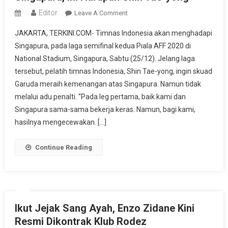
Editor
On
Leave A Comment
Timnas
JAKARTA, TERKINI.COM- Timnas Indonesia akan menghadapi
Indonesia
Singapura, pada laga semifinal kedua Piala AFF 2020 di
Hari
National Stadium, Singapura, Sabtu (25/12). Jelang laga
Ini
tersebut, pelatih timnas Indonesia, Shin Tae-yong, ingin skuad
Kembali
Hadapi
Garuda meraih kemenangan atas Singapura. Namun tidak
Singapura,
melalui adu penalti. “Pada leg pertama, baik kami dan
Ini
Singapura sama-sama bekerja keras. Namun, bagi kami,
Harapan
hasilnya mengecewakan. […]
Shin
Tae-
Continue Reading
Yong
Ikut Jejak Sang Ayah, Enzo Zidane Kini
Resmi Dikontrak Klub Rodez