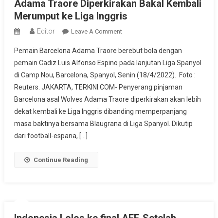
Adama Traore Diperkirakan Bakal Kembali
Merumput ke Liga Inggris
Editor
On
Leave A Comment
Adama
Pemain Barcelona Adama Traore berebut bola dengan
Traore
pemain Cadiz Luis Alfonso Espino pada lanjutan Liga Spanyol
Diperkirakan
di Camp Nou, Barcelona, Spanyol, Senin (18/4/2022). Foto :
Bakal
Reuters. JAKARTA, TERKINI.COM- Penyerang pinjaman
Kembali
Merumput
Barcelona asal Wolves Adama Traore diperkirakan akan lebih
Ke
dekat kembali ke Liga Inggris dibanding memperpanjang
Liga
masa baktinya bersama Blaugrana di Liga Spanyol. Dikutip
Inggris
dari football-espana, […]
Continue Reading