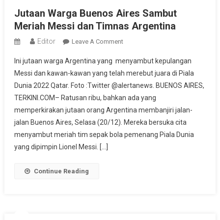
Jutaan Warga Buenos Aires Sambut
Meriah Messi dan Timnas Argentina
Editor
On
Leave A Comment
Jutaan
Ini jutaan warga Argentina yang menyambut kepulangan
Warga
Messi dan kawan-kawan yang telah merebut juara di Piala
Buenos
Dunia 2022 Qatar. Foto :Twitter @alertanews. BUENOS AIRES,
Aires
TERKINI.COM– Ratusan ribu, bahkan ada yang
Sambut
Meriah
memperkirakan jutaan orang Argentina membanjiri jalan-
Messi
jalan Buenos Aires, Selasa (20/12). Mereka bersuka cita
Dan
menyambut meriah tim sepak bola pemenang Piala Dunia
Timnas
yang dipimpin Lionel Messi. […]
Argentina
Continue Reading