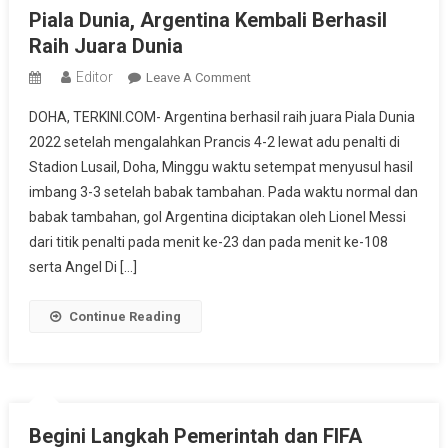
Piala Dunia, Argentina Kembali Berhasil
Raih Juara Dunia
Editor
On
Leave A Comment
Piala
DOHA, TERKINI.COM- Argentina berhasil raih juara Piala Dunia
Dunia,
2022 setelah mengalahkan Prancis 4-2 lewat adu penalti di
Argentina
Stadion Lusail, Doha, Minggu waktu setempat menyusul hasil
Kembali
imbang 3-3 setelah babak tambahan. Pada waktu normal dan
Berhasil
Raih
babak tambahan, gol Argentina diciptakan oleh Lionel Messi
Juara
dari titik penalti pada menit ke-23 dan pada menit ke-108
Dunia
serta Angel Di […]
Continue Reading
Begini Langkah Pemerintah dan FIFA