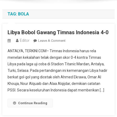
TAG:
BOLA
Libya Bobol Gawang Timnas Indonesia 4-0
Editor
On
Leave A Comment
Libya
ANTALYA, TERKINI.COM– Timnas Indonesia harus rela
Bobol
menelan kekalahan telak dengan skor 0-4 kontra Timnas
Gawang
Libya pada laga uji coba di Stadion Titanic Mardan, Antalya,
Timnas
Turki, Selasa. Pada pertandingan ini kemenangan Libya hadir
Indonesia
4-
berkat gol-gol yang dicetak oleh Ahmed Ekrawa, Omar Al
0
Khouja, Nour Alquaib dan Alaa Alqijdar, demikian catatan
PSSI. Secara keseluruhan Indonesia dapat memberikan […]
Continue Reading