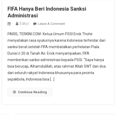
FIFA Hanya Beri Indonesia Sanksi
Administrasi
Editor
On
Leave A Comment
FIFA
PARIS, TERKINI.COM- Ketua Umum PSSI Erick Thohir
Hanya
menyatakan rasa syukurnya karena Indonesia terhindar dari
Beri
sanksi berat setelah FIFA membatalkan perhelatan Piala
Indonesia
Dunia U-20 di Tanah Air. Erick menyampaikan, FIFA
Sanksi
Administrasi
memberikan sanksi administrasi kepada PSSI. “Saya hanya
bisa berucap, Alhamdulillah, atas rahmat Allah SWT dan doa
dari seluruh rakyat Indonesia khususnya para pecinta
sepakbola, Indonesia bisa […]
Continue Reading