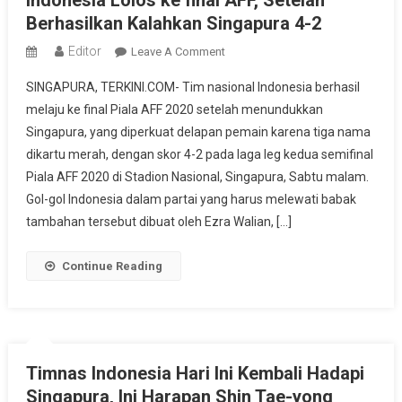
Indonesia Lolos ke final AFF, Setelah
Berhasilkan Kalahkan Singapura 4-2
Editor
On
Leave A Comment
Indonesia
SINGAPURA, TERKINI.COM- Tim nasional Indonesia berhasil
Lolos
melaju ke final Piala AFF 2020 setelah menundukkan
Ke
Singapura, yang diperkuat delapan pemain karena tiga nama
Final
dikartu merah, dengan skor 4-2 pada laga leg kedua semifinal
AFF,
Setelah
Piala AFF 2020 di Stadion Nasional, Singapura, Sabtu malam.
Berhasilkan
Gol-gol Indonesia dalam partai yang harus melewati babak
Kalahkan
tambahan tersebut dibuat oleh Ezra Walian, […]
Singapura
4-
Continue Reading
2
Timnas Indonesia Hari Ini Kembali Hadapi
Singapura, Ini Harapan Shin Tae-yong