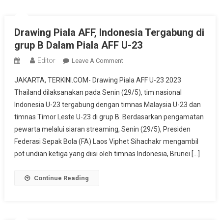
Drawing Piala AFF, Indonesia Tergabung di
grup B Dalam Piala AFF U-23
Editor
On
Leave A Comment
Drawing
JAKARTA, TERKINI.COM- Drawing Piala AFF U-23 2023
Piala
Thailand dilaksanakan pada Senin (29/5), tim nasional
AFF,
Indonesia U-23 tergabung dengan timnas Malaysia U-23 dan
Indonesia
timnas Timor Leste U-23 di grup B. Berdasarkan pengamatan
Tergabung
Di
pewarta melalui siaran streaming, Senin (29/5), Presiden
Grup
Federasi Sepak Bola (FA) Laos Viphet Sihachakr mengambil
B
pot undian ketiga yang diisi oleh timnas Indonesia, Brunei […]
Dalam
Piala
Continue Reading
AFF
U-
23