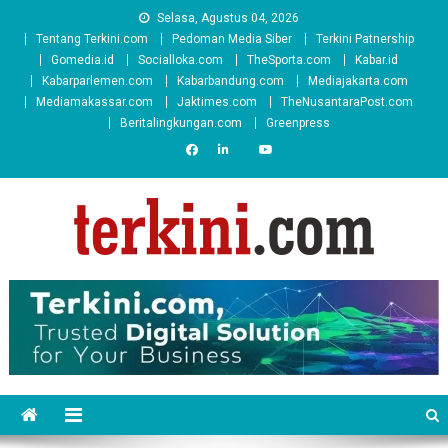
Skip
Selasa, Agustus 04, 2026
to
Tentang Terkini.com
Pedoman Media Siber
Terkini Patnership
content
Gomedia.id
Socialloka.com
TheSporta.com
Kabar.id
Kabarparlemen.com
Kabarbandung.com
Mediajakarta.com
Mediamakassar.com
Jaktimes.com
TheNusantaraPost.com
Beritalingkungan.com
Greenpress