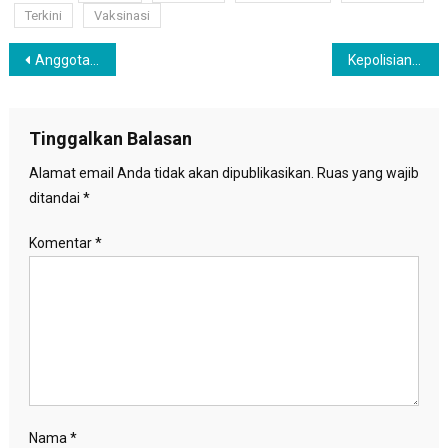
Terkini
Vaksinasi
Navigasi
Anggota Komisi XI DPR-RI Fauzi Amro Tolak Usulan Tax Amnesty Jilid II
Kepolisian Gaza Amankan Hampir 300 Rudal Israel Gagal Meledak
pos
Tinggalkan Balasan
Alamat email Anda tidak akan dipublikasikan.
Ruas yang wajib
ditandai
*
Komentar
*
Nama
*