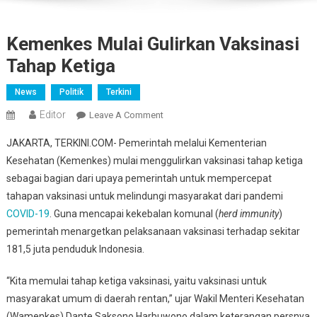
Kemenkes Mulai Gulirkan Vaksinasi
Tahap Ketiga
News
Politik
Terkini
Editor
On
Leave A Comment
Kemenkes
JAKARTA, TERKINI.COM- Pemerintah melalui Kementerian
Mulai
Kesehatan (Kemenkes) mulai menggulirkan vaksinasi tahap ketiga
Gulirkan
sebagai bagian dari upaya pemerintah untuk mempercepat
Vaksinasi
tahapan vaksinasi untuk melindungi masyarakat dari pandemi
Tahap
Ketiga
COVID-19
. Guna mencapai kekebalan komunal (
herd immunity
)
pemerintah menargetkan pelaksanaan vaksinasi terhadap sekitar
181,5 juta penduduk Indonesia.
“Kita memulai tahap ketiga vaksinasi, yaitu vaksinasi untuk
masyarakat umum di daerah rentan,” ujar Wakil Menteri Kesehatan
(Wamenkes) Dante Saksono Harbuwono dalam keterangan persnya