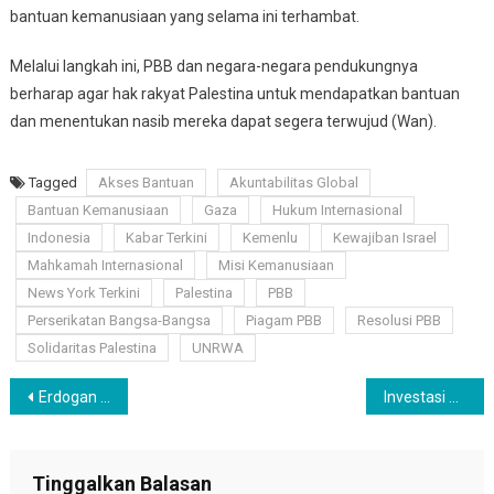
bantuan kemanusiaan yang selama ini terhambat.
Melalui langkah ini, PBB dan negara-negara pendukungnya
berharap agar hak rakyat Palestina untuk mendapatkan bantuan
dan menentukan nasib mereka dapat segera terwujud (Wan).
Tagged
Akses Bantuan
Akuntabilitas Global
Bantuan Kemanusiaan
Gaza
Hukum Internasional
Indonesia
Kabar Terkini
Kemenlu
Kewajiban Israel
Mahkamah Internasional
Misi Kemanusiaan
News York Terkini
Palestina
PBB
Perserikatan Bangsa-Bangsa
Piagam PBB
Resolusi PBB
Solidaritas Palestina
UNRWA
Navigasi
Erdogan dan Delegasi Lainnya Walkout Saat Pidato Prabowo di KTT D-8, Ini Respon Kemenlu
Investasi Emas Semakin Menarik, Harga Antam Stabil di Rp1,533 Juta per Gram
pos
Tinggalkan Balasan