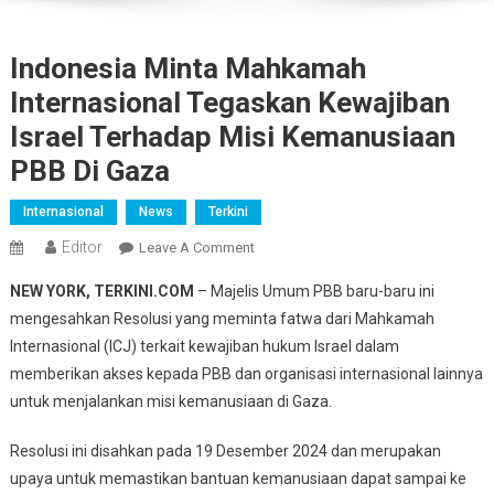
Indonesia Minta Mahkamah
Internasional Tegaskan Kewajiban
Israel Terhadap Misi Kemanusiaan
PBB Di Gaza
Internasional
News
Terkini
Editor
On
Leave A Comment
Indonesia
NEW YORK, TERKINI.COM
– Majelis Umum PBB baru-baru ini
Minta
mengesahkan Resolusi yang meminta fatwa dari Mahkamah
Mahkamah
Internasional (ICJ) terkait kewajiban hukum Israel dalam
Internasional
memberikan akses kepada PBB dan organisasi internasional lainnya
Tegaskan
Kewajiban
untuk menjalankan misi kemanusiaan di Gaza.
Israel
Terhadap
Resolusi ini disahkan pada 19 Desember 2024 dan merupakan
Misi
upaya untuk memastikan bantuan kemanusiaan dapat sampai ke