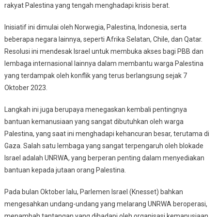
Kemanusiaan
rakyat Palestina yang tengah menghadapi krisis berat.
PBB
Di
Inisiatif ini dimulai oleh Norwegia, Palestina, Indonesia, serta
Gaza
beberapa negara lainnya, seperti Afrika Selatan, Chile, dan Qatar.
Resolusi ini mendesak Israel untuk membuka akses bagi PBB dan
lembaga internasional lainnya dalam membantu warga Palestina
yang terdampak oleh konflik yang terus berlangsung sejak 7
Oktober 2023.
Langkah ini juga berupaya menegaskan kembali pentingnya
bantuan kemanusiaan yang sangat dibutuhkan oleh warga
Palestina, yang saat ini menghadapi kehancuran besar, terutama di
Gaza. Salah satu lembaga yang sangat terpengaruh oleh blokade
Israel adalah UNRWA, yang berperan penting dalam menyediakan
bantuan kepada jutaan orang Palestina.
Pada bulan Oktober lalu, Parlemen Israel (Knesset) bahkan
mengesahkan undang-undang yang melarang UNRWA beroperasi,
menambah tantangan yang dihadapi oleh organisasi kemanusiaan.