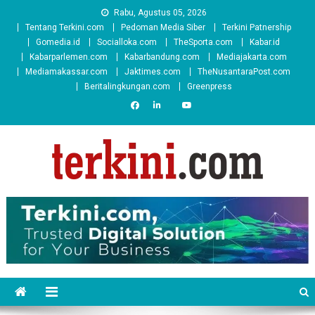
Skip
Rabu, Agustus 05, 2026
to
Tentang Terkini.com
Pedoman Media Siber
Terkini Patnership
content
Gomedia.id
Socialloka.com
TheSporta.com
Kabar.id
Kabarparlemen.com
Kabarbandung.com
Mediajakarta.com
Mediamakassar.com
Jaktimes.com
TheNusantaraPost.com
Beritalingkungan.com
Greenpress