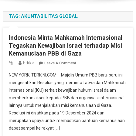
TAG:
AKUNTABILITAS GLOBAL
Indonesia Minta Mahkamah Internasional
Tegaskan Kewajiban Israel terhadap Misi
Kemanusiaan PBB di Gaza
Editor
On
Leave A Comment
Indonesia
NEW YORK, TERKINI.COM – Majelis Umum PBB baru-baru ini
Minta
mengesahkan Resolusi yang meminta fatwa dari Mahkamah
Mahkamah
Internasional (ICJ) terkait kewajiban hukum Israel dalam
Internasional
memberikan akses kepada PBB dan organisasi internasional
Tegaskan
Kewajiban
lainnya untuk menjalankan misi kemanusiaan di Gaza.
Israel
Resolusi ini disahkan pada 19 Desember 2024 dan
Terhadap
merupakan upaya untuk memastikan bantuan kemanusiaan
Misi
dapat sampai ke rakyat […]
Kemanusiaan