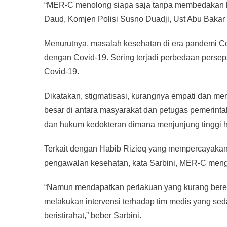
“MER-C menolong siapa saja tanpa membedakan l
Daud, Komjen Polisi Susno Duadji, Ust Abu Bakar Ba
Menurutnya, masalah kesehatan di era pandemi Cov
dengan Covid-19. Sering terjadi perbedaan perse
Covid-19.
Dikatakan, stigmatisasi, kurangnya empati dan me
besar di antara masyarakat dan petugas pemerintah
dan hukum kedokteran dimana menjunjung tinggi h
Terkait dengan Habib Rizieq yang mempercayaka
pengawalan kesehatan, kata Sarbini, MER-C mengi
“Namun mendapatkan perlakuan yang kurang beret
melakukan intervensi terhadap tim medis yang s
beristirahat,” beber Sarbini.