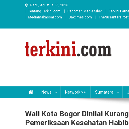
Skip
Rabu, Agustus 05, 2026
to
Tentang Terkini.com
Pedoman Media Siber
Terkini Patn
content
Mediamakassar.com
Jaktimes.com
TheNusantaraPos
News
Network >>
Sumatera
Wali Kota Bogor Dinilai Kuran
Pemeriksaan Kesehatan Habib