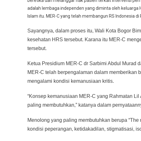
beretika dan melanggar hak pasien terkait intervensi p
adalah lembaga independen yang diminta oleh keluar
Islam itu. MER-C yang telah membangun RS Indonesia di 
Sayangnya, dalam proses itu, Wali Kota Bogor Bi
kesehatan HRS tersebut. Karana itu MER-C mengelu
tersebut.
Ketua Presidium MER-C dr Sarbimi Abdul Murad d
MER-C telah berpengalaman dalam memberikan ba
mengalami kondisi kemanusiaan kritis.
“Konsep kemanusiaan MER-C yang Rahmatan Lil Al
paling membutuhkan,” katanya dalam pernyataannya s
Menolong yang paling membutuhkan berupa “The mo
kondisi peperangan, ketidakadilan, stigmatisasi, 