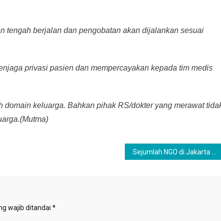
an tengah berjalan dan pengobatan akan dijalankan sesuai
enjaga privasi pasien dan mempercayakan kepada tim medis
h domain keluarga. Bahkan pihak RS/dokter yang merawat tida
luarga.(Mutma)
Sejumlah NGO di Jakarta Kutuk Pembantaian Satu Keluarga di Lembantangoa Sigi
g wajib ditandai
*