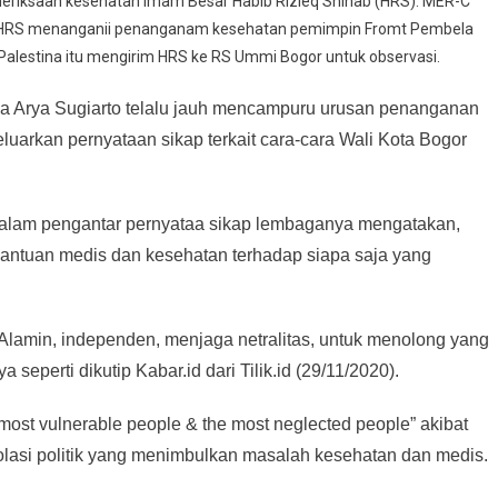
emeriksaan kesehatan Imam Besar Habib Rizieq Shihab (HRS). MER-C
ga HRS menanganii penanganam kesehatan pemimpin Fromt Pembela
Palestina itu mengirim HRS ke RS Ummi Bogor untuk observasi.
ma Arya Sugiarto telalu jauh mencampuru urusan penanganan
arkan pernyataan sikap terkait cara-cara Wali Kota Bogor
alam pengantar pernyataa sikap lembaganya mengatakan,
ntuan medis dan kesehatan terhadap siapa saja yang
amin, independen, menjaga netralitas, untuk menolong yang
eperti dikutip Kabar.id dari Tilik.id (29/11/2020).
st vulnerable people & the most neglected people” akibat
isolasi politik yang menimbulkan masalah kesehatan dan medis.