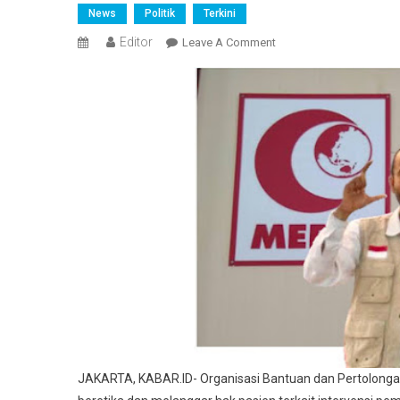
News
Politik
Terkini
Editor
On
Leave A Comment
Wali
Kota
Bogor
Dinilai
Kurang
Beretika
Sudah
Mengintervensi
Pemeriksaan
Kesehatan
Habib
Rizieq
JAKARTA, KABAR.ID- Organisasi Bantuan dan Pertolongan