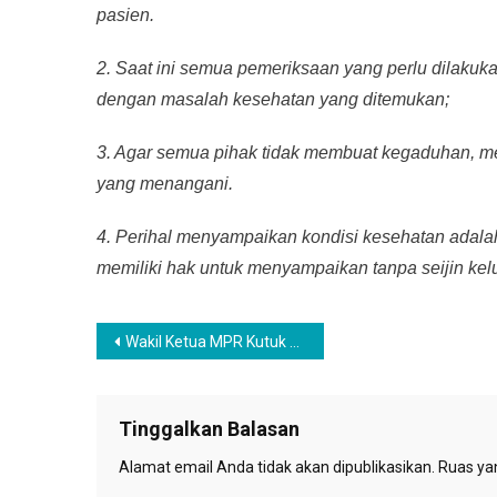
pasien.
2. Saat ini semua pemeriksaan yang perlu dilakuk
dengan masalah kesehatan yang ditemukan;
3. Agar semua pihak tidak membuat kegaduhan, m
yang menangani.
4. Perihal menyampaikan kondisi kesehatan adala
memiliki hak untuk menyampaikan tanpa seijin ke
Navigasi
Wakil Ketua MPR Kutuk Pembunuhan Warga Sigi
pos
Tinggalkan Balasan
Alamat email Anda tidak akan dipublikasikan.
Ruas yan