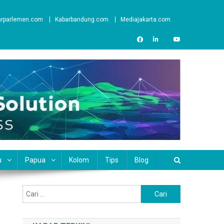
arparlemen.com
Kabarbandung.com
Mediajakarta.com
u
Papua
Kolom
Tips
Blog
Cari
untuk: