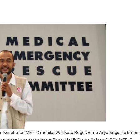
 Kesehatan MER-C menilai Wali Kota Bogor, Bima Arya Sugiarto kuran