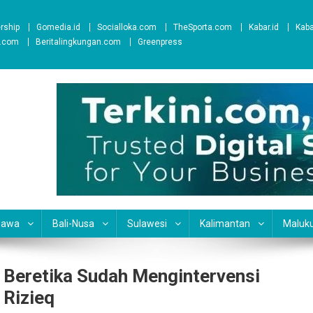
ership
Gomedia.id
Socialloka.com
TheSporta.com
Kabar.id
Kab
t.com
Beritalingkungan.com
Greenpress
Jawa
Bali-Nusa
Sulawesi
Kalimantan
Maluk
g Beretika Sudah Mengintervensi
 Rizieq