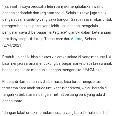
Pakaian
“Iya, saat ini saya berusaha lebih banyak menghabiskan waktu
Muslim
dengan beribadah dan kegiatan sosial. Selain itu saya juga sibuk
dengan usaha
clothing
yang saya bangun. Saat ini saya fokus untuk
mengembangkan pasar yang lebih luas dengan mengelola
penjualan saya di berbagai
marketplace
,” ujar Uki dalam keterangan
tertulisnya seperti dikutip Terkini.com dari
Antara
, Selasa
(27/4/2021).
Produk jualan Uki bisa diakses via emka.sakoo.id, yang menurut Uki
bisa menjadi sarana mendukung berbagai marketplace kreasi anak
bangsa agar bisa mendunia dengan mengangkat UMKM lokal.
Khusus di Ramadhan ini, dia berharap bisa turut mengispirasi,
terutama para anak muda untuk terus berkarya, walau berada di
tengah keterbatasan, dengan melihat peluang baru yang ada di
depan mata.
“Jangan takut untuk memulai sesuatu yang baru. Dimulai dari hal