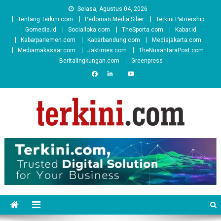
Skip
Selasa, Agustus 04, 2026
to
Tentang Terkini.com
Pedoman Media Siber
Terkini Patnership
content
Gomedia.id
Socialloka.com
TheSporta.com
Kabar.id
Kabarparlemen.com
Kabarbandung.com
Mediajakarta.com
Mediamakassar.com
Jaktimes.com
TheNusantaraPost.com
Beritalingkungan.com
Greenpress