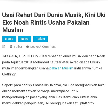
Usai Rehat Dari Dunia Musik, Kini Uki
Eks Noah Rintis Usaha Pakaian
Muslim
Bisnis
News
Terkini
Editor
On
Leave A Comment
Usai
JAKARTA, TERKINI.COM- Usai rehat dari dunia musik dan band Noah
Rehat
pada Agustus 2019, Mohamad Kautsar atau akrab disapa Uki kini
Dari
mulai mengembangkan usaha
pakaian Muslim
rintisannya, “Emka
Dunia
Clothing”.
Musik,
Kini
Seperti para pebisnis masa kini lainnya, dia juga menghadirkan toko
Uki
Eks
online memanfaatkan berbagai
marketplace
untuk
Noah
mengembangkan pasar yang lebih luas. Kemudian, untuk lebih
Rintis
memudahkan pengelolaan, Uki menggunakan satu platform.
Usaha