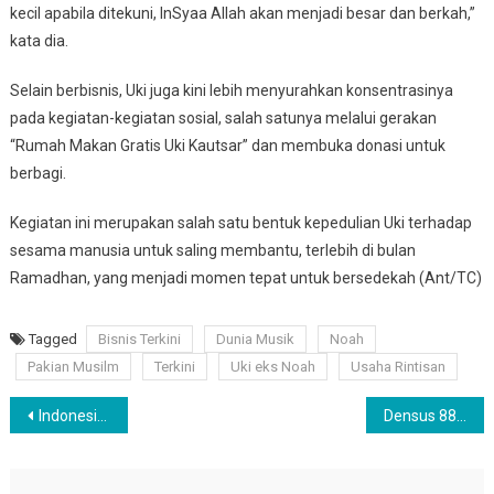
kecil apabila ditekuni, InSyaa Allah akan menjadi besar dan berkah,”
kata dia.
Selain berbisnis, Uki juga kini lebih menyurahkan konsentrasinya
pada kegiatan-kegiatan sosial, salah satunya melalui gerakan
“Rumah Makan Gratis Uki Kautsar” dan membuka donasi untuk
berbagi.
Kegiatan ini merupakan salah satu bentuk kepedulian Uki terhadap
sesama manusia untuk saling membantu, terlebih di bulan
Ramadhan, yang menjadi momen tepat untuk bersedekah (Ant/TC)
Tagged
Bisnis Terkini
Dunia Musik
Noah
Pakian Musilm
Terkini
Uki eks Noah
Usaha Rintisan
Navigasi
Indonesia sumbang 1,12 persen kasus COVID dunia
Densus 88 Tangkap Mantan Sekjen FPI Munarman, Ini Penjelasan Mabes Polri
pos