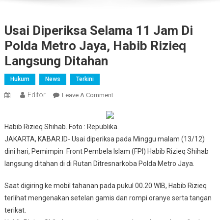
Usai Diperiksa Selama 11 Jam Di
Polda Metro Jaya, Habib Rizieq
Langsung Ditahan
Hukum
News
Terkini
Editor
On
Leave A Comment
Usai
Diperiksa
Habib Rizieq Shihab. Foto : Republika.
Selama
JAKARTA, KABAR.ID- Usai diperiksa pada Minggu malam (13/12)
11
dini hari, Pemimpin Front Pembela Islam (FPI) Habib Rizieq Shihab
Jam
Di
langsung ditahan di di Rutan Ditresnarkoba Polda Metro Jaya.
Polda
Metro
Saat digiring ke mobil tahanan pada pukul 00.20 WIB, Habib Rizieq
Jaya,
terlihat mengenakan setelan gamis dan rompi oranye serta tangan
Habib
terikat.
Rizieq