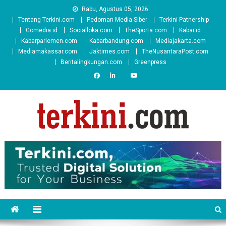
Skip
Rabu, Agustus 05, 2026
to
Tentang Terkini.com
Pedoman Media Siber
Terkini Patnership
content
Gomedia.id
Socialloka.com
TheSporta.com
Kabar.id
Kabarparlemen.com
Kabarbandung.com
Mediajakarta.com
Mediamakassar.com
Jaktimes.com
TheNusantaraPost.com
Beritalingkungan.com
Greenpress