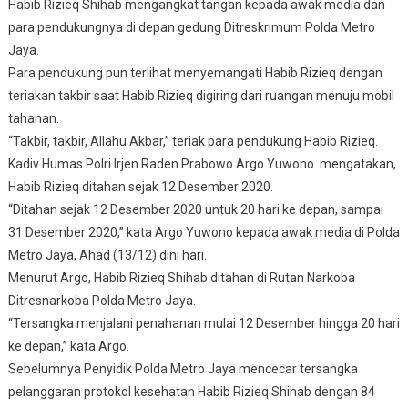
Habib Rizieq Shihab mengangkat tangan kepada awak media dan
Langsung
para pendukungnya di depan gedung Ditreskrimum Polda Metro
Ditahan
Jaya.
Para pendukung pun terlihat menyemangati Habib Rizieq dengan
teriakan takbir saat Habib Rizieq digiring dari ruangan menuju mobil
tahanan.
“Takbir, takbir, Allahu Akbar,” teriak para pendukung Habib Rizieq.
Kadiv Humas Polri Irjen Raden Prabowo Argo Yuwono mengatakan,
Habib Rizieq ditahan sejak 12 Desember 2020.
“Ditahan sejak 12 Desember 2020 untuk 20 hari ke depan, sampai
31 Desember 2020,” kata Argo Yuwono kepada awak media di Polda
Metro Jaya, Ahad (13/12) dini hari.
Menurut Argo, Habib Rizieq Shihab ditahan di Rutan Narkoba
Ditresnarkoba Polda Metro Jaya.
“Tersangka menjalani penahanan mulai 12 Desember hingga 20 hari
ke depan,” kata Argo.
Sebelumnya Penyidik Polda Metro Jaya mencecar tersangka
pelanggaran protokol kesehatan Habib Rizieq Shihab dengan 84