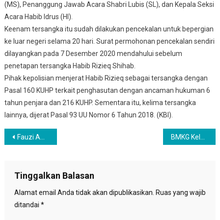
(MS), Penanggung Jawab Acara Shabri Lubis (SL), dan Kepala Seksi
Acara Habib Idrus (HI).
Keenam tersangka itu sudah dilakukan pencekalan untuk bepergian
ke luar negeri selama 20 hari. Surat permohonan pencekalan sendiri
dilayangkan pada 7 Desember 2020 mendahului sebelum
penetapan tersangka Habib Rizieq Shihab.
Pihak kepolisian menjerat Habib Rizieq sebagai tersangka dengan
Pasal 160 KUHP terkait penghasutan dengan ancaman hukuman 6
tahun penjara dan 216 KUHP. Sementara itu, kelima tersangka
lainnya, dijerat Pasal 93 UU Nomor 6 Tahun 2018. (KBI).
Navigasi
Fauzi Amro Sebut Partai NasDem Raih Kemenangan Besar di Pilkada Sumsel
BMKG Keluarkan Peringatan Dini, Hujan Lebat Berpotensi Guyur Sebagian Indonesia
pos
Tinggalkan Balasan
Alamat email Anda tidak akan dipublikasikan.
Ruas yang wajib
ditandai
*