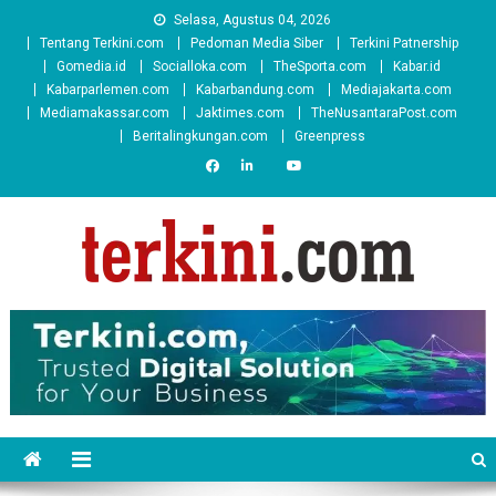
Skip
Selasa, Agustus 04, 2026
to
Tentang Terkini.com
Pedoman Media Siber
Terkini Patnership
content
Gomedia.id
Socialloka.com
TheSporta.com
Kabar.id
Kabarparlemen.com
Kabarbandung.com
Mediajakarta.com
Mediamakassar.com
Jaktimes.com
TheNusantaraPost.com
Beritalingkungan.com
Greenpress