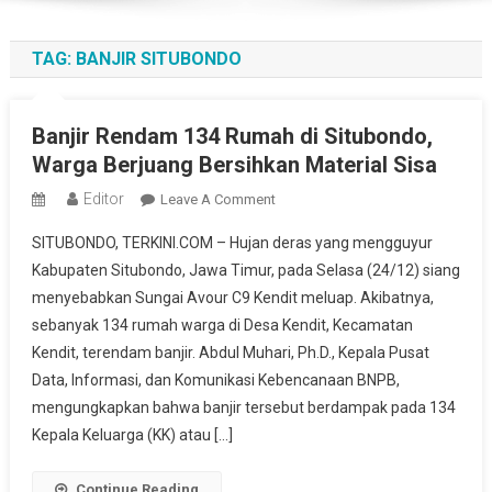
TAG:
BANJIR SITUBONDO
Banjir Rendam 134 Rumah di Situbondo,
Warga Berjuang Bersihkan Material Sisa
Editor
On
Leave A Comment
Banjir
SITUBONDO, TERKINI.COM – Hujan deras yang mengguyur
Rendam
Kabupaten Situbondo, Jawa Timur, pada Selasa (24/12) siang
134
menyebabkan Sungai Avour C9 Kendit meluap. Akibatnya,
Rumah
sebanyak 134 rumah warga di Desa Kendit, Kecamatan
Di
Situbondo,
Kendit, terendam banjir. Abdul Muhari, Ph.D., Kepala Pusat
Warga
Data, Informasi, dan Komunikasi Kebencanaan BNPB,
Berjuang
mengungkapkan bahwa banjir tersebut berdampak pada 134
Bersihkan
Kepala Keluarga (KK) atau […]
Material
Sisa
Continue Reading