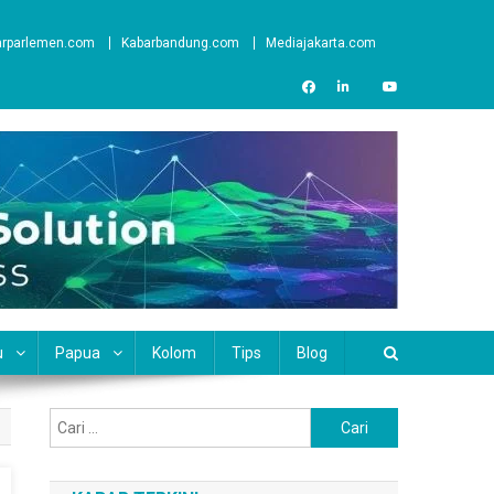
arparlemen.com
Kabarbandung.com
Mediajakarta.com
u
Papua
Kolom
Tips
Blog
Cari
untuk: