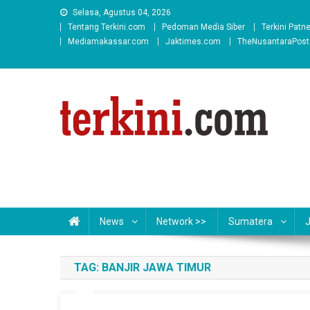
Skip
Selasa, Agustus 04, 2026
to
Tentang Terkini.com
Pedoman Media Siber
Terkini Patn
content
Mediamakassar.com
Jaktimes.com
TheNusantaraPos
News
Network >>
Sumatera
TAG:
BANJIR JAWA TIMUR