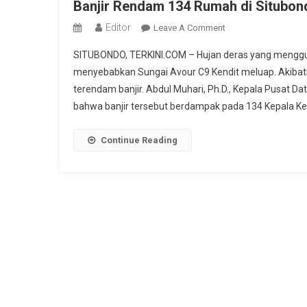
Banjir Rendam 134 Rumah di Situbond
Editor
On
Leave A Comment
Banjir
SITUBONDO, TERKINI.COM – Hujan deras yang mengguy
Rendam
menyebabkan Sungai Avour C9 Kendit meluap. Akibatn
134
terendam banjir. Abdul Muhari, Ph.D., Kepala Pusat
Rumah
bahwa banjir tersebut berdampak pada 134 Kepala Kel
Di
Situbondo,
Warga
Continue Reading
Berjuang
Bersihkan
Material
Sisa