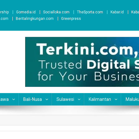
ership
Gomedia.id
Socialloka.com
TheSporta.com
Kabar.id
Kab
t.com
Beritalingkungan.com
Greenpress
Jawa
Bali-Nusa
Sulawesi
Kalimantan
Maluk