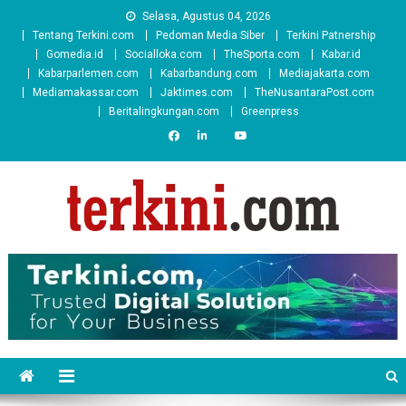
Skip
Selasa, Agustus 04, 2026
to
Tentang Terkini.com
Pedoman Media Siber
Terkini Patnership
content
Gomedia.id
Socialloka.com
TheSporta.com
Kabar.id
Kabarparlemen.com
Kabarbandung.com
Mediajakarta.com
Mediamakassar.com
Jaktimes.com
TheNusantaraPost.com
Beritalingkungan.com
Greenpress