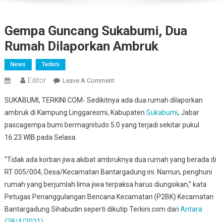
Gempa Guncang Sukabumi, Dua
Rumah Dilaporkan Ambruk
News
Terkini
Editor
On
Leave A Comment
Gempa
SUKABUMI, TERKINI.COM- Sedikitnya ada dua rumah dilaporkan
Guncang
ambruk di Kampung Linggaresmi, Kabupaten
Sukabumi
, Jabar
Sukabumi,
pascagempa bumi bermagnitudo 5.0 yang terjadi sekitar pukul
Dua
16.23 WIB pada Selasa.
Rumah
Dilaporkan
“Tidak ada korban jiwa akibat ambruknya dua rumah yang berada di
Ambruk
RT 005/004, Desa/Kecamatan Bantargadung ini. Namun, penghuni
rumah yang berjumlah lima jiwa terpaksa harus diungsikan,” kata
Petugas Penanggulangan Bencana Kecamatan (P2BK) Kecamatan
Bantargadung Sihabudin seperti dikutip Terkini.com dari
Antara
(28/4/2021)