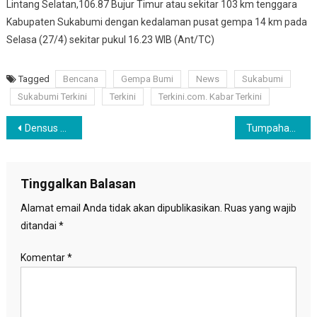
Lintang Selatan,106.87 Bujur Timur atau sekitar 103 km tenggara
Kabupaten Sukabumi dengan kedalaman pusat gempa 14 km pada
Selasa (27/4) sekitar pukul 16.23 WIB (Ant/TC)
Tagged
Bencana
Gempa Bumi
News
Sukabumi
Sukabumi Terkini
Terkini
Terkini.com. Kabar Terkini
Navigasi
Densus 88 Tangkap Mantan Sekjen FPI Munarman, Ini Penjelasan Mabes Polri
Tumpahan Minyak Milik Pertamina Cemari Laut Karawang
pos
Tinggalkan Balasan
Alamat email Anda tidak akan dipublikasikan.
Ruas yang wajib
ditandai
*
Komentar
*