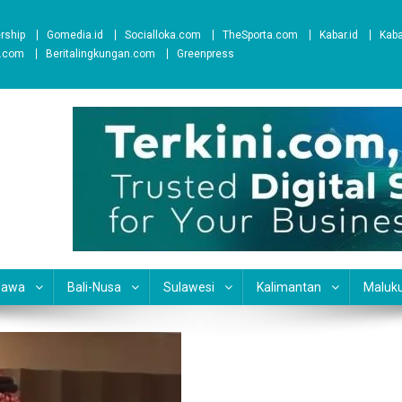
ership
Gomedia.id
Socialloka.com
TheSporta.com
Kabar.id
Kab
t.com
Beritalingkungan.com
Greenpress
Jawa
Bali-Nusa
Sulawesi
Kalimantan
Maluk