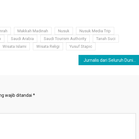
mrah
Makkah Madinah
Nusuk
Nusuk Media Trip
n
Saudi Arabia
Saudi Tourism Authority
Tanah Suci
Wisata Islami
Wisata Religi
Yusuf Stapic
Jurnalis dari Seluruh Dunia Nikmati Pengalaman Ibadah Umrah di Tanah Suci Lewat Nusuk Media Trip
g wajib ditandai
*