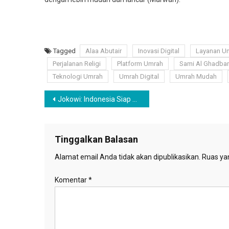
Tagged
Alaa Abutair
Inovasi Digital
Layanan U
Perjalanan Religi
Platform Umrah
Sami Al Ghadba
Teknologi Umrah
Umrah Digital
Umrah Mudah
Navigasi
Jokowi: Indonesia Siap Bersanding dengan China dan India sebagai Superpower Ekonomi Baru!
pos
Tinggalkan Balasan
Alamat email Anda tidak akan dipublikasikan.
Ruas yan
Komentar
*