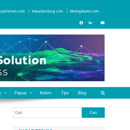
arparlemen.com
Kabarbandung.com
Mediajakarta.com
u
Papua
Kolom
Tips
Blog
Cari
untuk: