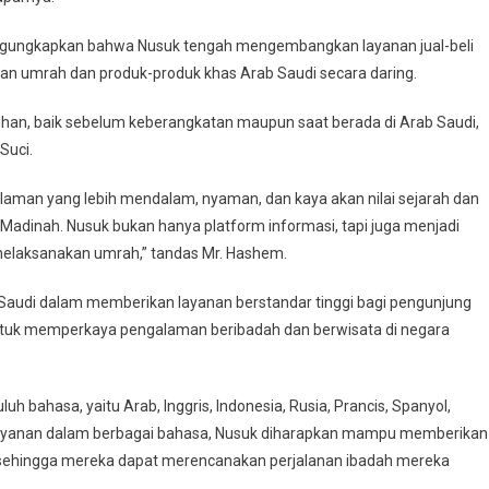
mengungkapkan bahwa Nusuk tengah mengembangkan layanan jual-beli
n umrah dan produk-produk khas Arab Saudi secara daring.
tuhan, baik sebelum keberangkatan maupun saat berada di Arab Saudi,
Suci.
aman yang lebih mendalam, nyaman, dan kaya akan nilai sejarah dan
Madinah. Nusuk bukan hanya platform informasi, tapi juga menjadi
melaksanakan umrah,” tandas Mr. Hashem.
 Saudi dalam memberikan layanan berstandar tinggi bagi pengunjung
untuk memperkaya pengalaman beribadah dan berwisata di negara
 bahasa, yaitu Arab, Inggris, Indonesia, Rusia, Prancis, Spanyol,
 layanan dalam berbagai bahasa, Nusuk diharapkan mampu memberikan
 sehingga mereka dapat merencanakan perjalanan ibadah mereka