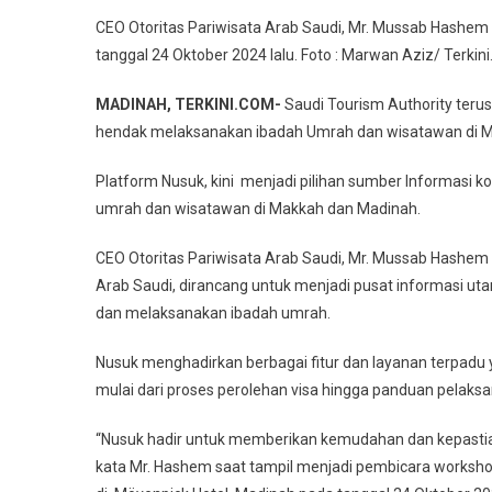
Saudi
CEO Otoritas Pariwisata Arab Saudi, Mr. Mussab Hashe
Tourism
tanggal 24 Oktober 2024 lalu. Foto : Marwan Aziz/ Terkin
Authority
Perkenalkan
MADINAH, TERKINI.COM-
Saudi Tourism Authority teru
Nusuk,
hendak melaksanakan ibadah Umrah dan wisatawan di Ma
Platform
Digital
Platform Nusuk, kini menjadi pilihan sumber Informasi 
Terpadu
umrah dan wisatawan di Makkah dan Madinah.
Untuk
Ibadah
CEO Otoritas Pariwisata Arab Saudi, Mr. Mussab Hashe
Umrah
Arab Saudi, dirancang untuk menjadi pusat informasi 
Dan
Wisata
dan melaksanakan ibadah umrah.
Islami
Nusuk menghadirkan berbagai fitur dan layanan terpadu
Di
Tanah
mulai dari proses perolehan visa hingga panduan pelaksa
Suci
“Nusuk hadir untuk memberikan kemudahan dan kepastian
kata Mr. Hashem saat tampil menjadi pembicara worksho