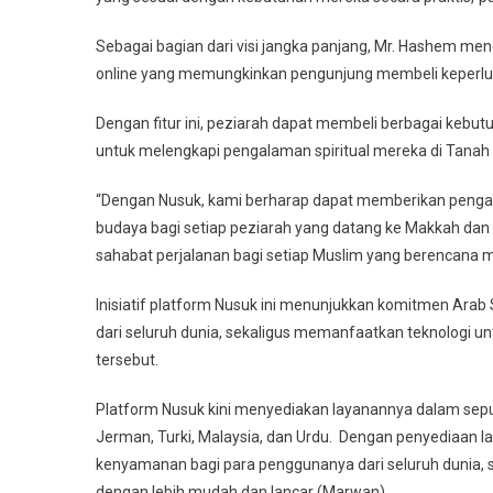
Sebagai bagian dari visi jangka panjang, Mr. Hashem 
online yang memungkinkan pengunjung membeli keperlua
Dengan fitur ini, peziarah dapat membeli berbagai kebu
untuk melengkapi pengalaman spiritual mereka di Tanah 
“Dengan Nusuk, kami berharap dapat memberikan pengal
budaya bagi setiap peziarah yang datang ke Makkah dan 
sahabat perjalanan bagi setiap Muslim yang berencana 
Inisiatif platform Nusuk ini menunjukkan komitmen Arab
dari seluruh dunia, sekaligus memanfaatkan teknologi 
tersebut.
Platform Nusuk kini menyediakan layanannya dalam sepuluh
Jerman, Turki, Malaysia, dan Urdu. Dengan penyediaan
kenyamanan bagi para penggunanya dari seluruh dunia,
dengan lebih mudah dan lancar (Marwan).