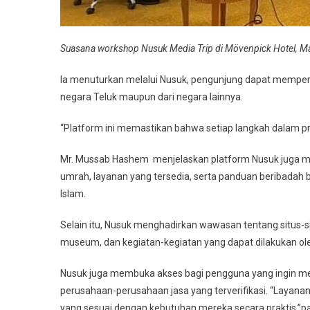
Suasana workshop Nusuk Media Trip di Mövenpick Hotel, Ma
Ia menuturkan melalui Nusuk, pengunjung dapat memperoleh
negara Teluk maupun dari negara lainnya.
“Platform ini memastikan bahwa setiap langkah dalam p
Mr. Mussab Hashem menjelaskan platform Nusuk juga me
umrah, layanan yang tersedia, serta panduan beribadah
Islam.
Selain itu, Nusuk menghadirkan wawasan tentang situs-s
museum, dan kegiatan-kegiatan yang dapat dilakukan ole
Nusuk juga membuka akses bagi pengguna yang ingin me
perusahaan-perusahaan jasa yang terverifikasi. “Layan
yang sesuai dengan kebutuhan mereka secara praktis,”p