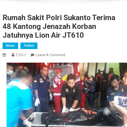
Rumah Sakit Polri Sukanto Terima
48 Kantong Jenazah Korban
Jatuhnya Lion Air JT610
News
Terkini
Editor
On
Leave A Comment
Rumah
Sakit
Polri
Sukanto
Terima
48
Kantong
Jenazah
Korban
Jatuhnya
Lion