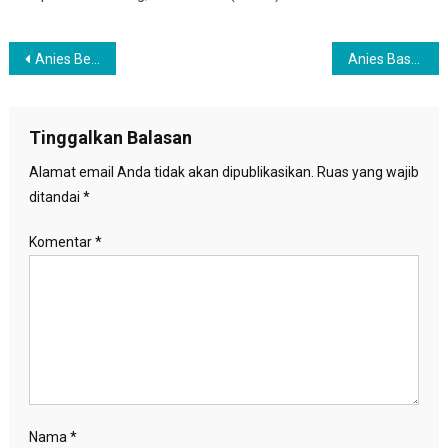
Navigasi
Anies Berbagi tentang Inisiatif Jakarta di U20 Summit
Anies Baswedan Dapat Gelar Kehormatan di Argentina
pos
Tinggalkan Balasan
Alamat email Anda tidak akan dipublikasikan.
Ruas yang wajib
ditandai
*
Komentar
*
Nama
*