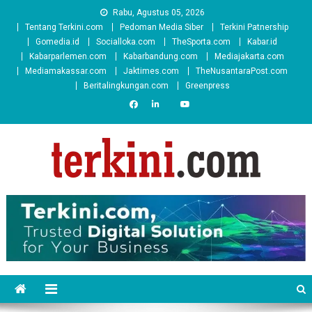
Skip
Rabu, Agustus 05, 2026
to
Tentang Terkini.com
Pedoman Media Siber
Terkini Patnership
content
Gomedia.id
Socialloka.com
TheSporta.com
Kabar.id
Kabarparlemen.com
Kabarbandung.com
Mediajakarta.com
Mediamakassar.com
Jaktimes.com
TheNusantaraPost.com
Beritalingkungan.com
Greenpress