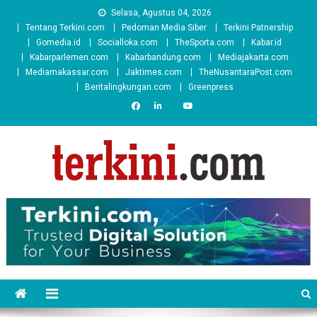
Skip
Selasa, Agustus 04, 2026
to
Tentang Terkini.com
Pedoman Media Siber
Terkini Patnership
content
Gomedia.id
Socialloka.com
TheSporta.com
Kabar.id
Kabarparlemen.com
Kabarbandung.com
Mediajakarta.com
Mediamakassar.com
Jaktimes.com
TheNusantaraPost.com
Beritalingkungan.com
Greenpress