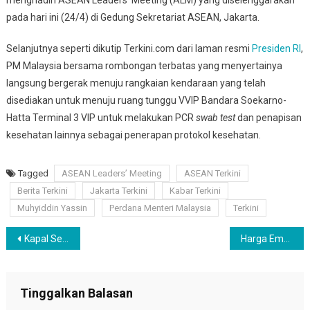
menghadiri ASEAN Leaders’ Meeting (ALM) yang diselenggarakan
pada hari ini (24/4) di Gedung Sekretariat ASEAN, Jakarta.
Selanjutnya seperti dikutip Terkini.com dari laman resmi
Presiden RI
,
PM Malaysia bersama rombongan terbatas yang menyertainya
langsung bergerak menuju rangkaian kendaraan yang telah
disediakan untuk menuju ruang tunggu VVIP Bandara Soekarno-
Hatta Terminal 3 VIP untuk melakukan PCR
swab test
dan penapisan
kesehatan lainnya sebagai penerapan protokol kesehatan.
Tagged
ASEAN Leaders’ Meeting
ASEAN Terkini
Berita Terkini
Jakarta Terkini
Kabar Terkini
Muhyiddin Yassin
Perdana Menteri Malaysia
Terkini
Navigasi
Kapal Selam KRI Nanggala Hilang Kontak, Presiden Jokowi Perintahkan Pencarian
Harga Emas Kembali Turun, Ini Penyebabnya
pos
Tinggalkan Balasan