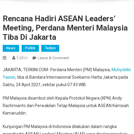
Rencana Hadiri ASEAN Leaders’
Meeting, Perdana Menteri Malaysia
Tiba Di Jakarta
News
Politik
Terkini
Editor
On
Leave A Comment
Rencana
JAKARTA, TERKINI.COM- Perdana Menteri (PM) Malaysia,
Muhyiddin
Hadiri
Yassin
, tiba di Bandara Internasional Soekarno-Hatta Jakarta pada
ASEAN
Sabtu, 24 April 2021, sekitar pukul 07:43 WIB.
Leaders’
Meeting,
PM Malaysia disambut oleh Kepala Protokol Negara (KPN) Andy
Perdana
Rachmianto dan Perwakilan Tetap Malaysia untuk ASEAN Kamsiah
Menteri
Malaysia
Kamaruddin.
Tiba
Kunjungan PM Malaysia di Indonesia dilakukan dalam rangka
Di
Jakarta