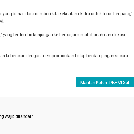
r yang benar, dan memberi kita kekuatan ekstra untuk terus berjuang,”
wi.
” yang terdiri dari kunjungan ke berbagai rumah ibadah dan diskusi
lawan kebencian dengan mempromosikan hidup berdampingan secara
Mantan Ketum PBHMI Sulastomo Meninggal Dunia
g wajib ditandai
*