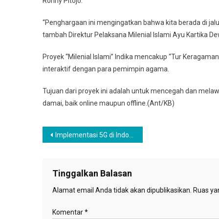
Ronny Pitojo.
“Penghargaan ini mengingatkan bahwa kita berada di jalu
tambah Direktur Pelaksana Milenial Islami Ayu Kartika De
Proyek “Milenial Islami” Indika mencakup “Tur Keragaman,
interaktif dengan para pemimpin agama.
Tujuan dari proyek ini adalah untuk mencegah dan me
damai, baik online maupun offline.(Ant/KB)
Navigasi
Implementasi 5G di Indonesia, untuk “WiFi” atau “mobile”?
pos
Tinggalkan Balasan
Alamat email Anda tidak akan dipublikasikan.
Ruas yan
Komentar
*