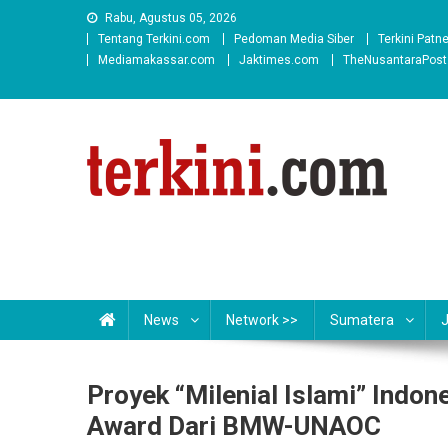
Skip
Rabu, Agustus 05, 2026
to
Tentang Terkini.com
Pedoman Media Siber
Terkini Patn
content
Mediamakassar.com
Jaktimes.com
TheNusantaraPos
News
Network >>
Sumatera
Proyek “Milenial Islami” Indone
Award Dari BMW-UNAOC