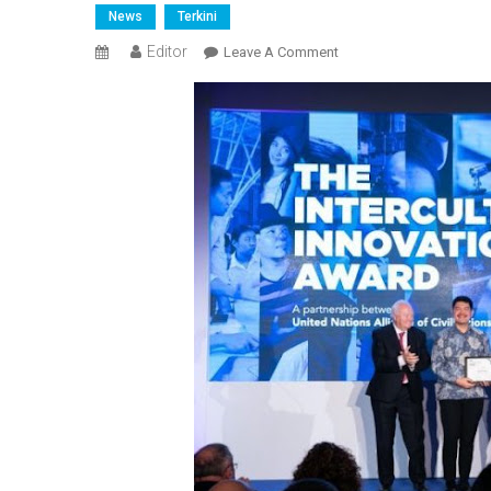
News
Terkini
Editor
On
Leave A Comment
Proyek
“Milenial
Islami”
Indonesia
Raih
Intercultural
Innovation
Award
Dari
BMW-
UNAOC