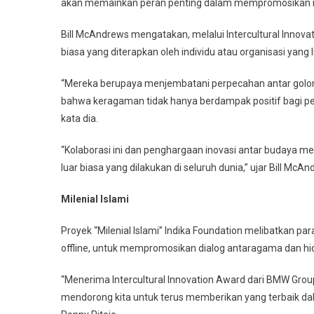
akan memainkan peran penting dalam mempromosikan nilai-
Bill McAndrews mengatakan, melalui Intercultural Innova
biasa yang diterapkan oleh individu atau organisasi yang l
“Mereka berupaya menjembatani perpecahan antar golon
bahwa keragaman tidak hanya berdampak positif bagi per
kata dia.
“Kolaborasi ini dan penghargaan inovasi antar budaya me
luar biasa yang dilakukan di seluruh dunia,” ujar Bill McAn
Milenial Islami
Proyek “Milenial Islami” Indika Foundation melibatkan p
offline, untuk mempromosikan dialog antaragama dan h
“Menerima Intercultural Innovation Award dari BMW Gro
mendorong kita untuk terus memberikan yang terbaik dala