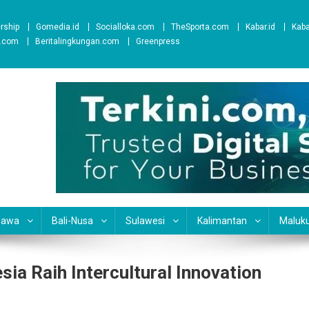
ership
Gomedia.id
Socialloka.com
TheSporta.com
Kabar.id
Kab
t.com
Beritalingkungan.com
Greenpress
Jawa
Bali-Nusa
Sulawesi
Kalimantan
Maluk
sia Raih Intercultural Innovation