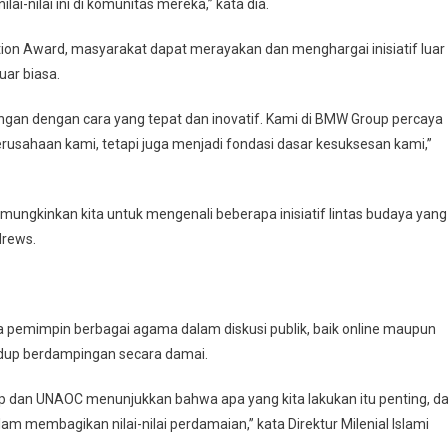
nilai ini di komunitas mereka,” kata dia.
tion Award, masyarakat dapat merayakan dan menghargai inisiatif luar
uar biasa.
gan dengan cara yang tepat dan inovatif. Kami di BMW Group percaya
usahaan kami, tetapi juga menjadi fondasi dasar kesuksesan kami,”
mungkinkan kita untuk mengenali beberapa inisiatif lintas budaya yang
drews.
ara pemimpin berbagai agama dalam diskusi publik, baik online maupun
idup berdampingan secara damai.
up dan UNAOC menunjukkan bahwa apa yang kita lakukan itu penting, d
m membagikan nilai-nilai perdamaian,” kata Direktur Milenial Islami