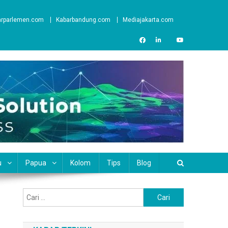
arparlemen.com
Kabarbandung.com
Mediajakarta.com
u
Papua
Kolom
Tips
Blog
Cari
untuk: