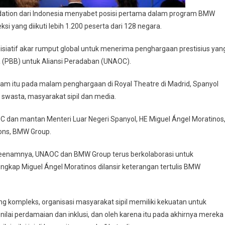
undation dari Indonesia menyabet posisi pertama dalam program BMW
si yang diikuti lebih 1.200 peserta dari 128 negara.
h inisiatif akar rumput global untuk menerima penghargaan prestisius yan
 (PBB) untuk Aliansi Peradaban (UNAOC).
ram itu pada malam penghargaan di Royal Theatre di Madrid, Spanyol
 swasta, masyarakat sipil dan media.
C dan mantan Menteri Luar Negeri Spanyol, HE Miguel Ángel Moratinos
ons, BMW Group.
 keenamnya, UNAOC dan BMW Group terus berkolaborasi untuk
ungkap Miguel Ángel Moratinos dilansir keterangan tertulis BMW
ang kompleks, organisasi masyarakat sipil memiliki kekuatan untuk
lai perdamaian dan inklusi, dan oleh karena itu pada akhirnya mereka