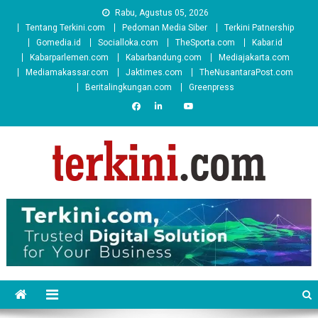
Skip
Rabu, Agustus 05, 2026
to
Tentang Terkini.com
Pedoman Media Siber
Terkini Patnership
content
Gomedia.id
Socialloka.com
TheSporta.com
Kabar.id
Kabarparlemen.com
Kabarbandung.com
Mediajakarta.com
Mediamakassar.com
Jaktimes.com
TheNusantaraPost.com
Beritalingkungan.com
Greenpress