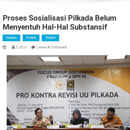
Proses Sosialisasi Pilkada Belum
Menyentuh Hal-Hal Substansif
Indeks
Politik
Terkini
Editor
On
Leave A Comment
Proses
Sosialisasi
Pilkada
Belum
Menyentuh
Hal-
Hal
Substansif