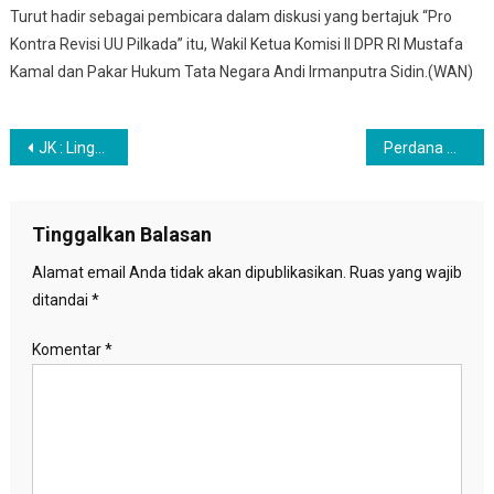
Turut hadir sebagai pembicara dalam diskusi yang bertajuk “Pro
Kontra Revisi UU Pilkada” itu, Wakil Ketua Komisi II DPR RI Mustafa
Kamal dan Pakar Hukum Tata Negara Andi Irmanputra Sidin.(WAN)
Navigasi
JK : Lingkungan Hidup tak sekedar Hutan
Perdana Menteri Palestina Mengundurkan Diri
pos
Tinggalkan Balasan
Alamat email Anda tidak akan dipublikasikan.
Ruas yang wajib
ditandai
*
Komentar
*