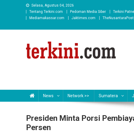
Skip
Selasa, Agustus 04, 2026
to
Tentang Terkini.com
Pedoman Media Siber
Terkini Patn
content
Mediamakassar.com
Jaktimes.com
TheNusantaraPos
News
Network >>
Sumatera
Presiden Minta Porsi Pembia
Persen