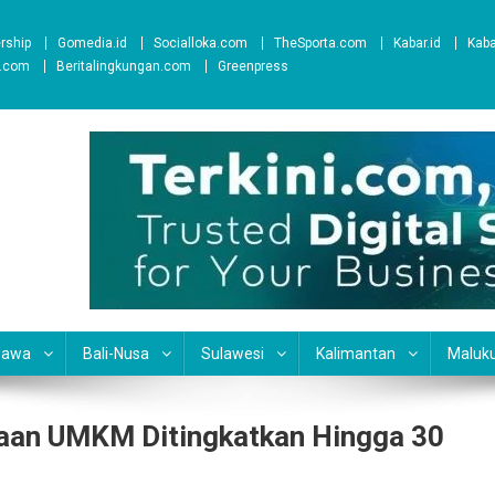
ership
Gomedia.id
Socialloka.com
TheSporta.com
Kabar.id
Kab
t.com
Beritalingkungan.com
Greenpress
Jawa
Bali-Nusa
Sulawesi
Kalimantan
Maluk
yaan UMKM Ditingkatkan Hingga 30