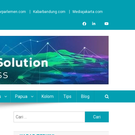
arparlemen.com
Kabarbandung.com
Mediajakarta.com
u
Papua
Kolom
Tips
Blog
Cari
untuk: