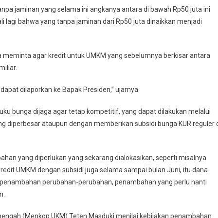
npa jaminan yang selama ini angkanya antara di bawah Rp50 juta ini
li lagi bahwa yang tanpa jaminan dari Rp50 juta dinaikkan menjadi
a meminta agar kredit untuk UMKM yang sebelumnya berkisar antara
iliar.
apat dilaporkan ke Bapak Presiden,” ujarnya.
suku bunga dijaga agar tetap kompetitif, yang dapat dilakukan melalui
g diperbesar ataupun dengan memberikan subsidi bunga KUR reguler 
bahan yang diperlukan yang sekarang dialokasikan, seperti misalnya
kredit UMKM dengan subsidi juga selama sampai bulan Juni, itu dana
 ada penambahan perubahan-perubahan, penambahan yang perlu nanti
n.
Menengah (Menkop UKM) Teten Masduki menilai kebijakan penambahan