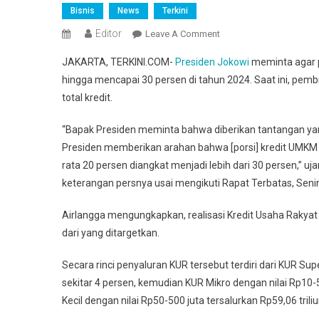
Bisnis
News
Terkini
Editor
On
Leave A Comment
Presiden
JAKARTA, TERKINI.COM-
Presiden Jokowi
meminta agar p
Minta
hingga mencapai 30 persen di tahun 2024. Saat ini, pemb
Porsi
total kredit.
Pembiayaan
UMKM
“Bapak Presiden meminta bahwa diberikan tantangan yan
Ditingkatkan
Presiden memberikan arahan bahwa [porsi] kredit UMKM ini
Hingga
30
rata 20 persen diangkat menjadi lebih dari 30 persen,” u
Persen
keterangan persnya usai mengikuti Rapat Terbatas, Senin
Airlangga mengungkapkan, realisasi Kredit Usaha Rakyat (
dari yang ditargetkan.
Secara rinci penyaluran KUR tersebut terdiri dari KUR Supe
sekitar 4 persen, kemudian KUR Mikro dengan nilai Rp10-50
Kecil dengan nilai Rp50-500 juta tersalurkan Rp59,06 trili