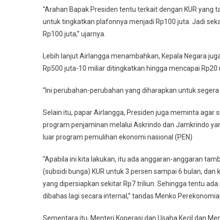
“Arahan Bapak Presiden tentu terkait dengan KUR yang ta
untuk tingkatkan plafonnya menjadi Rp100 juta. Jadi seka
Rp100 juta,” ujarnya.
Lebih lanjut Airlangga menambahkan, Kepala Negara jug
Rp500 juta-10 miliar ditingkatkan hingga mencapai Rp20 m
“Ini perubahan-perubahan yang diharapkan untuk segera d
Selain itu, papar Airlangga, Presiden juga meminta agar 
program penjaminan melalui Askrindo dan Jamkrindo yan
luar program pemulihan ekonomi nasional (PEN)
“Apabila ini kita lakukan, itu ada anggaran-anggaran tam
(subsidi bunga) KUR untuk 3 persen sampai 6 bulan, dan 
yang dipersiapkan sekitar Rp7 triliun. Sehingga tentu
dibahas lagi secara internal,” tandas Menko Perekonomia
Sementara itu, Menteri Koperasi dan Usaha Kecil dan 