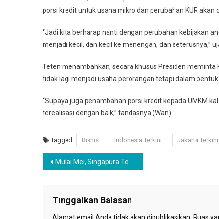
porsi kredit untuk usaha mikro dan perubahan KUR akan
“Jadi kita berharap nanti dengan perubahan kebijakan a
menjadi kecil, dan kecil ke menengah, dan seterusnya,” uj
Teten menambahkan, secara khusus Presiden meminta 
tidak lagi menjadi usaha perorangan tetapi dalam bentuk
“Supaya juga penambahan porsi kredit kepada UMKM kalau
terealisasi dengan baik,” tandasnya (Wan)
Tagged
Bisnis
Indonesia Terkini
Jakarta Terkini
Navigasi
Mulai Mei, Singapura Terima pelancong Yang Punya Sertifikat Vaksinasi COVID
pos
Tinggalkan Balasan
Alamat email Anda tidak akan dipublikasikan.
Ruas yan