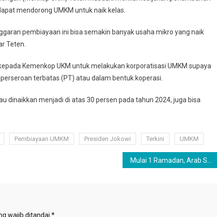
 dapat mendorong UMKM untuk naik kelas.
nggaran pembiayaan ini bisa semakin banyak usaha mikro yang naik
ar Teten.
kepada Kemenkop UKM untuk melakukan korporatisasi UMKM supaya
 perseroan terbatas (PT) atau dalam bentuk koperasi.
 dinaikkan menjadi di atas 30 persen pada tahun 2024, juga bisa
Pembiayaan UMKM
Presiden Jokowi
Terkini
UMKM
Mulai 1 Ramadan, Arab Saudi Beri Izin Umrah Bagi Jamaah Yang Sudah Divaksin
g wajib ditandai
*