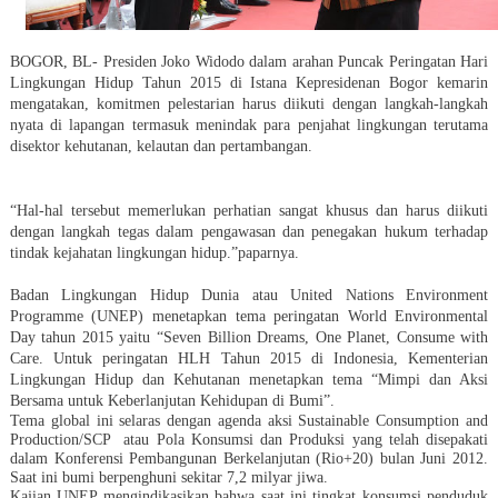
BOGOR, BL-
Presiden Joko Widodo dalam arahan Puncak Peringatan Hari
Lingkungan Hidup Tahun 2015 di Istana Kepresidenan Bogor kemarin
mengatakan, komitmen pelestarian harus diikuti dengan langkah-langkah
nyata di lapangan termasuk menindak para penjahat lingkungan terutama
disektor kehutanan, kelautan dan pertambangan.
“
Hal-hal tersebut memerlukan perhatian sangat khusus dan harus diikuti
dengan langkah tegas dalam pengawasan dan penegakan hukum terhadap
tindak kejahatan lingkungan hidup.”
paparnya.
Badan Lingkungan Hidup Dunia atau United Nations Environment
Programme (UNEP) menetapkan tema peringatan World Environmental
Day tahun 2015 yaitu “Seven Billion Dreams, One Planet, Consume with
Care. Untuk peringatan HLH Tahun 2015 di Indonesia, Kementerian
Lingkungan Hidup dan Kehutanan menetapkan tema “Mimpi dan Aksi
Bersama untuk Keberlanjutan Kehidupan di Bumi”.
Tema global ini selaras dengan agenda aksi Sustainable Consumption and
Production/SCP atau Pola Konsumsi dan Produksi yang telah disepakati
dalam Konferensi Pembangunan Berkelanjutan (Rio+20) bulan Juni 2012.
Saat ini bumi berpenghuni sekitar 7,2 milyar jiwa.
Kajian UNEP mengindikasikan bahwa saat ini tingkat konsumsi penduduk