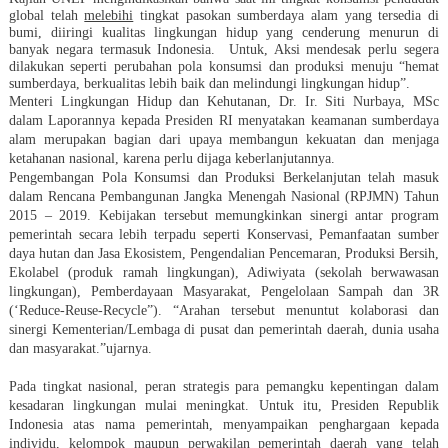
global telah
melebihi
tingkat pasokan sumberdaya alam yang tersedia di
bumi, diiringi kualitas lingkungan hidup yang cenderung menurun di
banyak negara termasuk Indonesia. Untuk, Aksi mendesak perlu segera
dilakukan seperti perubahan pola konsumsi dan produksi menuju “hemat
sumberdaya, berkualitas lebih baik dan melindungi lingkungan hidup”.
Menteri Lingkungan Hidup dan Kehutanan, Dr. Ir. Siti Nurbaya, MSc
dalam Laporannya kepada Presiden RI menyatakan
k
eamanan sumberdaya
alam merupakan bagian dari upaya membangun kekuatan dan menjaga
ketahanan nasional
, karena perlu dijaga keberlanjutannya
.
Pengembangan Pola Konsumsi dan Produksi Berkelanjutan telah masuk
dalam Rencana Pembangunan Jangka Menengah Nasional (RPJMN) Tahun
2015 – 2019. Kebijakan tersebut memungkinkan sinergi antar program
pemerintah secara lebih terpadu seperti Konservasi, Pemanfaatan sumber
daya hutan dan Jasa Ekosistem, Pengendalian Pencemaran, Produksi Bersih,
Ekolabel (produk ramah lingkungan), Adiwiyata (sekolah berwawasan
lingkungan), Pemberdayaan Masyarakat, Pengelolaan Sampah dan 3R
(‘Reduce-Reuse-Recycle”). “Arahan tersebut menuntut kolaborasi dan
sinergi Kementerian/Lembaga di pusat dan pemerintah daerah, dunia usaha
dan masyarakat.”
ujarnya.
Pada tingkat nasional
, peran strategis para pemangku kepentingan dalam
kesadaran lingkungan mulai meningkat. Untuk itu, Presiden Republik
Indonesia atas nama pemerintah, menyampaikan penghargaan kepada
individu, kelompok maupun perwakilan pemerintah daerah yang telah