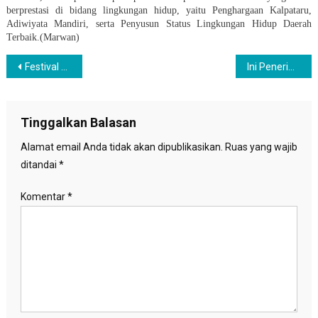
berprestasi di bidang lingkungan hidup, yaitu Penghargaan Kalpataru,
Adiwiyata Mandiri, serta Penyusun Status Lingkungan Hidup Daerah
Terbaik.(Marwan)
Navigasi
Festival Panen Raya Nusantara Bakal Digelar di Lapangan Banteng
Ini Penerima Penghargaan Kalpataru 2015
pos
Tinggalkan Balasan
Alamat email Anda tidak akan dipublikasikan.
Ruas yang wajib
ditandai
*
Komentar
*