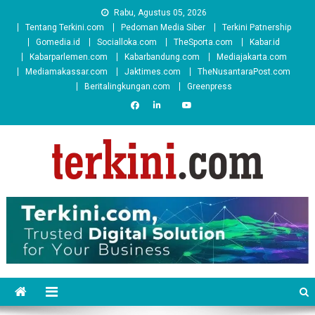
Skip
Rabu, Agustus 05, 2026
to
Tentang Terkini.com
Pedoman Media Siber
Terkini Patnership
content
Gomedia.id
Socialloka.com
TheSporta.com
Kabar.id
Kabarparlemen.com
Kabarbandung.com
Mediajakarta.com
Mediamakassar.com
Jaktimes.com
TheNusantaraPost.com
Beritalingkungan.com
Greenpress