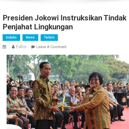
Presiden Jokowi Instruksikan Tindak
Penjahat Lingkungan
Indeks
News
Terkini
Editor
On
Leave A Comment
Presiden
Jokowi
Instruksikan
Tindak
Penjahat
Lingkungan