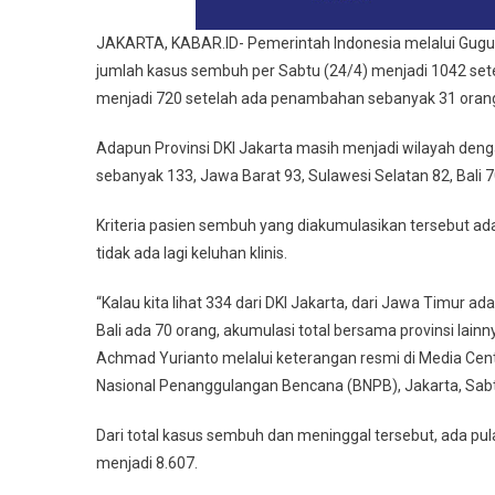
JAKARTA, KABAR.ID- Pemerintah Indonesia melalui Gu
jumlah kasus sembuh per Sabtu (24/4) menjadi 1042 se
menjadi 720 setelah ada penambahan sebanyak 31 oran
Adapun Provinsi DKI Jakarta masih menjadi wilayah den
sebanyak 133, Jawa Barat 93, Sulawesi Selatan 82, Bali 70
Kriteria pasien sembuh yang diakumulasikan tersebut adal
tidak ada lagi keluhan klinis.
“Kalau kita lihat 334 dari DKI Jakarta, dari Jawa Timur a
Bali ada 70 orang, akumulasi total bersama provinsi lai
Achmad Yurianto melalui keterangan resmi di Media Ce
Nasional Penanggulangan Bencana (BNPB), Jakarta, Sabt
Dari total kasus sembuh dan meninggal tersebut, ada pu
menjadi 8.607.