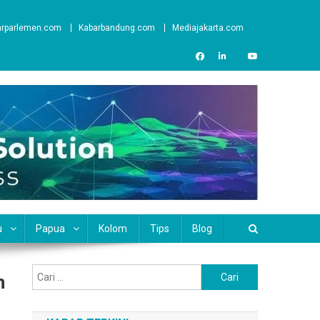
arparlemen.com
Kabarbandung.com
Mediajakarta.com
u
Papua
Kolom
Tips
Blog
Cari
h
untuk: