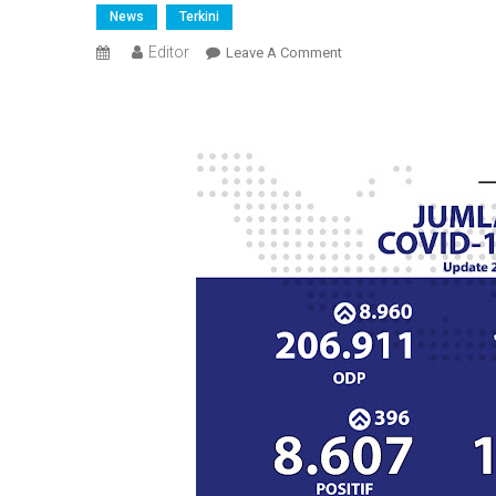
News
Terkini
Editor
On
Leave A Comment
Positif
COVID-
19
Di
Indonesia
Capai
8.607
Orang
Dan
Pasien
Sembuh
Meningkat
Jadi
1.042