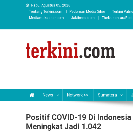
Skip
Rabu, Agustus 05, 2026
to
Tentang Terkini.com
Pedoman Media Siber
Terkini Patn
content
Mediamakassar.com
Jaktimes.com
TheNusantaraPos
News
Network >>
Sumatera
Positif COVID-19 Di Indonesi
Meningkat Jadi 1.042