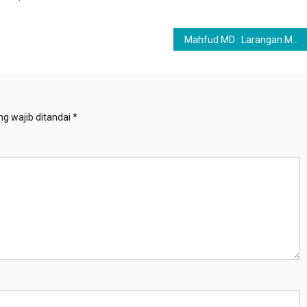
Mahfud MD : Larangan Mudik Berlaku di Seluruh Wilayah Indonesia
g wajib ditandai
*