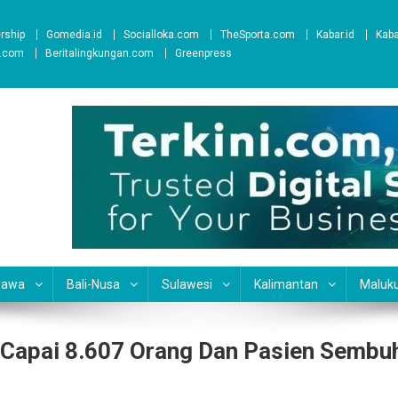
ership
Gomedia.id
Socialloka.com
TheSporta.com
Kabar.id
Kab
t.com
Beritalingkungan.com
Greenpress
Jawa
Bali-Nusa
Sulawesi
Kalimantan
Maluk
a Capai 8.607 Orang Dan Pasien Sembu