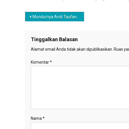
Navigasi
Mundurnya Andi Taufan Garuda dan Adamas Belva Syah dari Staf Khusus Presiden Sejalan Tuntutan Petisi Online
pos
Tinggalkan Balasan
Alamat email Anda tidak akan dipublikasikan.
Ruas yan
Komentar
*
Nama
*