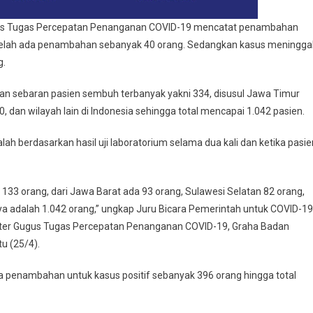
gus Tugas Percepatan Penanganan COVID-19 mencatat penambahan
telah ada penambahan sebanyak 40 orang. Sedangkan kasus meningga
g.
gan sebaran pasien sembuh terbanyak yakni 334, disusul Jawa Timur
, dan wilayah lain di Indonesia sehingga total mencapai 1.042 pasien.
ah berdasarkan hasil uji laboratorium selama dua kali dan ketika pasie
da 133 orang, dari Jawa Barat ada 93 orang, Sulawesi Selatan 82 orang,
nnya adalah 1.042 orang,” ungkap Juru Bicara Pemerintah untuk COVID-19
nter Gugus Tugas Percepatan Penanganan COVID-19, Graha Badan
u (25/4).
la penambahan untuk kasus positif sebanyak 396 orang hingga total