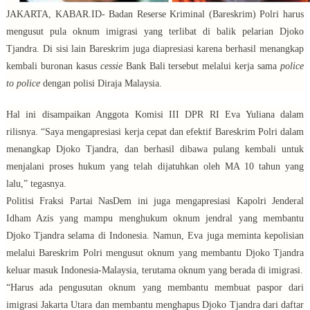
JAKARTA, KABAR.ID- Badan Reserse Kriminal (Bareskrim) Polri harus
mengusut pula oknum imigrasi yang terlibat di balik pelarian Djoko
Tjandra. Di sisi lain Bareskrim juga diapresiasi karena berhasil menangkap
kembali buronan kasus
cessie
Bank Bali tersebut melalui kerja sama
police
to police
dengan polisi Diraja Malaysia.
Hal ini disampaikan Anggota Komisi III DPR RI Eva Yuliana dalam
rilisnya. “Saya mengapresiasi kerja cepat dan efektif Bareskrim Polri dalam
menangkap Djoko Tjandra, dan berhasil dibawa pulang kembali untuk
menjalani proses hukum yang telah dijatuhkan oleh MA 10 tahun yang
lalu,” tegasnya.
Politisi Fraksi Partai NasDem ini juga mengapresiasi Kapolri Jenderal
Idham Azis yang mampu menghukum oknum jendral yang membantu
Djoko Tjandra selama di Indonesia. Namun, Eva juga meminta kepolisian
melalui Bareskrim Polri mengusut oknum yang membantu Djoko Tjandra
keluar masuk Indonesia-Malaysia, terutama oknum yang berada di imigrasi.
“Harus ada pengusutan oknum yang membantu membuat paspor dari
imigrasi Jakarta Utara dan membantu menghapus Djoko Tjandra dari daftar