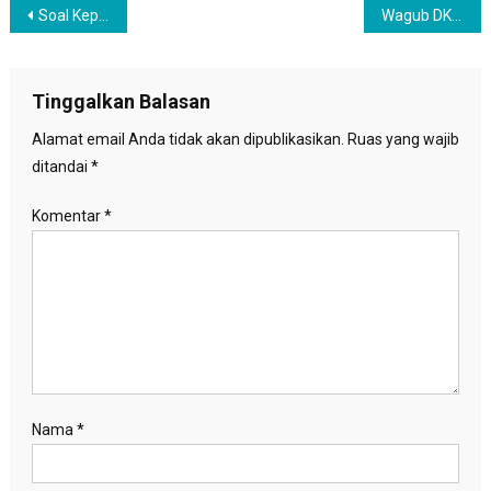
Navigasi
Soal Kepimilikan Senpi, Ketua MPR Tegaskan Tak Pernah Mengusulkan ke Kapolri
Wagub DKI Salurkan Bansos ke Penggiat Seni di Jakarta
pos
Tinggalkan Balasan
Alamat email Anda tidak akan dipublikasikan.
Ruas yang wajib
ditandai
*
Komentar
*
Nama
*