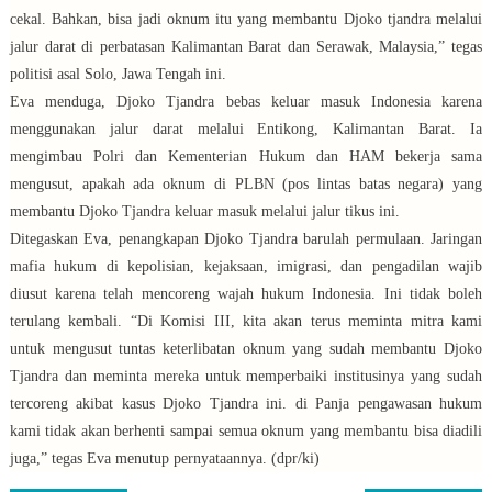
cekal. Bahkan, bisa jadi oknum itu yang membantu Djoko tjandra melalui
jalur darat di perbatasan Kalimantan Barat dan Serawak, Malaysia,” tegas
politisi asal Solo, Jawa Tengah ini.
Eva menduga, Djoko Tjandra bebas keluar masuk Indonesia karena
menggunakan jalur darat melalui Entikong, Kalimantan Barat. Ia
mengimbau Polri dan Kementerian Hukum dan HAM bekerja sama
mengusut, apakah ada oknum di PLBN (pos lintas batas negara) yang
membantu Djoko Tjandra keluar masuk melalui jalur tikus ini.
Ditegaskan Eva, penangkapan Djoko Tjandra barulah permulaan. Jaringan
mafia hukum di kepolisian, kejaksaan, imigrasi, dan pengadilan wajib
diusut karena telah mencoreng wajah hukum Indonesia. Ini tidak boleh
terulang kembali. “Di Komisi III, kita akan terus meminta mitra kami
untuk mengusut tuntas keterlibatan oknum yang sudah membantu Djoko
Tjandra dan meminta mereka untuk memperbaiki institusinya yang sudah
tercoreng akibat kasus Djoko Tjandra ini. di Panja pengawasan hukum
kami tidak akan berhenti sampai semua oknum yang membantu bisa diadili
juga,” tegas Eva menutup pernyataannya. (dpr/ki)