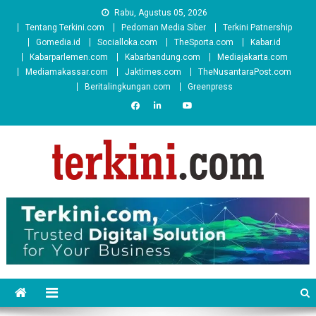
Skip
Rabu, Agustus 05, 2026
to
Tentang Terkini.com
Pedoman Media Siber
Terkini Patnership
content
Gomedia.id
Socialloka.com
TheSporta.com
Kabar.id
Kabarparlemen.com
Kabarbandung.com
Mediajakarta.com
Mediamakassar.com
Jaktimes.com
TheNusantaraPost.com
Beritalingkungan.com
Greenpress