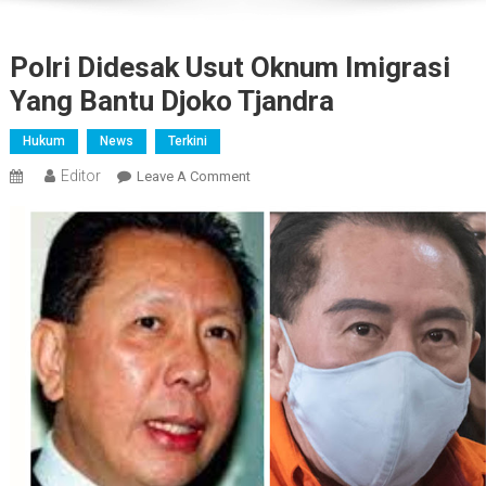
Polri Didesak Usut Oknum Imigrasi
Yang Bantu Djoko Tjandra
Hukum
News
Terkini
Editor
On
Leave A Comment
Polri
Didesak
Usut
Oknum
Imigrasi
Yang
Bantu
Djoko
Tjandra