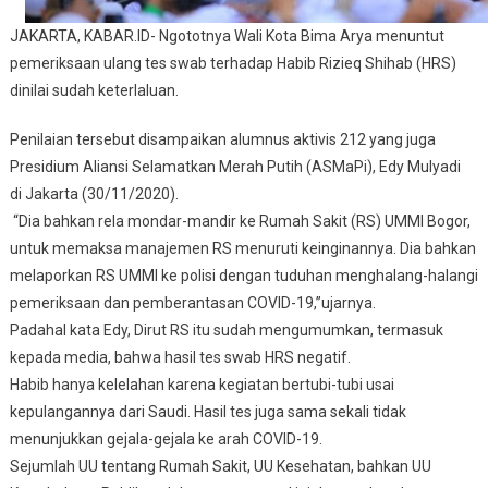
Rizieq
JAKARTA, KABAR.ID- Ngototnya Wali Kota Bima Arya menuntut
Tiada
pemeriksaan ulang tes swab terhadap Habib Rizieq Shihab (HRS)
Henti
dinilai sudah keterlaluan.
Penilaian tersebut disampaikan alumnus aktivis 212 yang juga
Presidium Aliansi Selamatkan Merah Putih (ASMaPi), Edy Mulyadi
di Jakarta (30/11/2020).
“Dia bahkan rela mondar-mandir ke Rumah Sakit (RS) UMMI Bogor,
untuk memaksa manajemen RS menuruti keinginannya. Dia bahkan
melaporkan RS UMMI ke polisi dengan tuduhan menghalang-halangi
pemeriksaan dan pemberantasan COVID-19,”ujarnya.
Padahal kata Edy, Dirut RS itu sudah mengumumkan, termasuk
kepada media, bahwa hasil tes swab HRS negatif.
Habib hanya kelelahan karena kegiatan bertubi-tubi usai
kepulangannya dari Saudi. Hasil tes juga sama sekali tidak
menunjukkan gejala-gejala ke arah COVID-19.
Sejumlah UU tentang Rumah Sakit, UU Kesehatan, bahkan UU