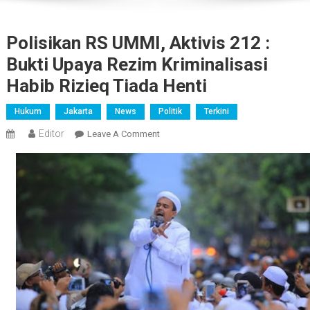
Polisikan RS UMMI, Aktivis 212 :
Bukti Upaya Rezim Kriminalisasi
Habib Rizieq Tiada Henti
Hukum
Jakarta
News
Politik
Terkini
Editor
On
Leave A Comment
Polisikan
RS
UMMI,
Aktivis
212
:
Bukti
Upaya
Rezim
Kriminalisasi
Habib