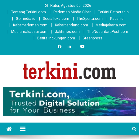
Skip
Rabu, Agustus 05, 2026
to
Tentang Terkini.com
Pedoman Media Siber
Terkini Patnership
content
Gomedia.id
Socialloka.com
TheSporta.com
Kabar.id
Kabarparlemen.com
Kabarbandung.com
Mediajakarta.com
Mediamakassar.com
Jaktimes.com
TheNusantaraPost.com
Beritalingkungan.com
Greenpress