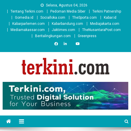
Skip
Selasa, Agustus 04, 2026
to
Tentang Terkini.com
Pedoman Media Siber
Terkini Patnership
content
Gomedia.id
Socialloka.com
TheSporta.com
Kabar.id
Kabarparlemen.com
Kabarbandung.com
Mediajakarta.com
Mediamakassar.com
Jaktimes.com
TheNusantaraPost.com
Beritalingkungan.com
Greenpress