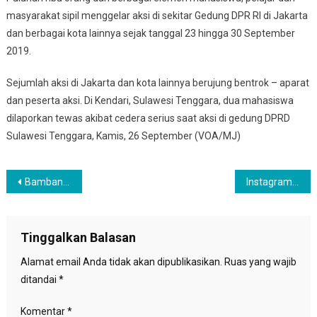
masyarakat sipil menggelar aksi di sekitar Gedung DPR RI di Jakarta
dan berbagai kota lainnya sejak tanggal 23 hingga 30 September
2019.
Sejumlah aksi di Jakarta dan kota lainnya berujung bentrok – aparat
dan peserta aksi. Di Kendari, Sulawesi Tenggara, dua mahasiswa
dilaporkan tewas akibat cedera serius saat aksi di gedung DPRD
Sulawesi Tenggara, Kamis, 26 September (VOA/MJ)
Navigasi
Bambang Soesatya Terpilih Jadi Ketua MPR-RI Periode 2019-2024
Instagram luncurkan fitur Email untuk cegah peretasan
pos
Tinggalkan Balasan
Alamat email Anda tidak akan dipublikasikan.
Ruas yang wajib
ditandai
*
Komentar
*