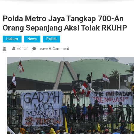
Polda Metro Jaya Tangkap 700-An
Orang Sepanjang Aksi Tolak RKUHP
Hukum
News
Politik
Editor
On
Leave A Comment
Polda
Metro
Jaya
Tangkap
700-
An
Orang
Sepanjang
Aksi
Tolak
RKUHP