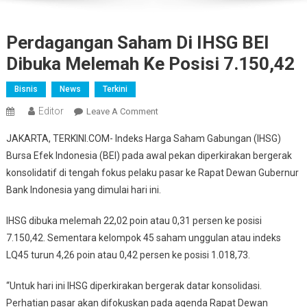
Perdagangan Saham Di IHSG BEI
Dibuka Melemah Ke Posisi 7.150,42
Bisnis
News
Terkini
Editor
On
Leave A Comment
Perdagangan
JAKARTA, TERKINI.COM- Indeks Harga Saham Gabungan (IHSG)
Saham
Bursa Efek Indonesia (BEI) pada awal pekan diperkirakan bergerak
Di
konsolidatif di tengah fokus pelaku pasar ke Rapat Dewan Gubernur
IHSG
Bank Indonesia yang dimulai hari ini.
BEI
Dibuka
IHSG dibuka melemah 22,02 poin atau 0,31 persen ke posisi
Melemah
Ke
7.150,42. Sementara kelompok 45 saham unggulan atau indeks
Posisi
LQ45 turun 4,26 poin atau 0,42 persen ke posisi 1.018,73.
7.150,42
“Untuk hari ini IHSG diperkirakan bergerak datar konsolidasi.
Perhatian pasar akan difokuskan pada agenda Rapat Dewan