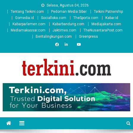
Skip
Selasa, Agustus 04, 2026
to
Tentang Terkini.com
Pedoman Media Siber
Terkini Patnership
content
Gomedia.id
Socialloka.com
TheSporta.com
Kabar.id
Kabarparlemen.com
Kabarbandung.com
Mediajakarta.com
Mediamakassar.com
Jaktimes.com
TheNusantaraPost.com
Beritalingkungan.com
Greenpress