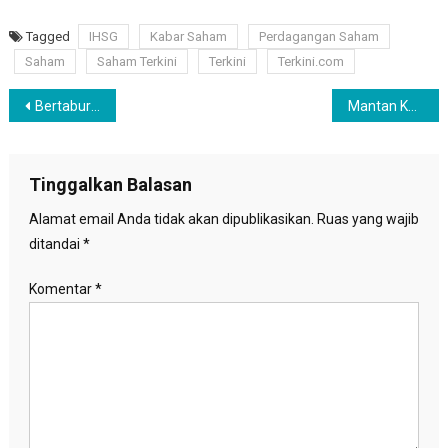
Tagged
IHSG
Kabar Saham
Perdagangan Saham
Saham
Saham Terkini
Terkini
Terkini.com
Navigasi
Bertabur Diskon, IndiHome Hadirkan Varian Paket Promo 77% Kemerdekaan
Mantan Kapolres Jakarta Selatan Ditahan di Mako Brimob Terkait Tewasnya Brigadir J
pos
Tinggalkan Balasan
Alamat email Anda tidak akan dipublikasikan.
Ruas yang wajib
ditandai
*
Komentar
*