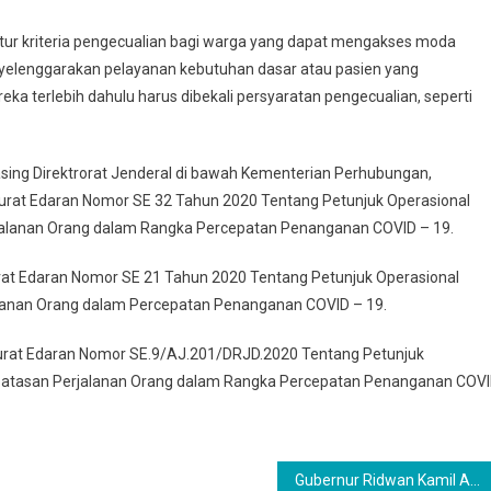
tur kriteria pengecualian bagi warga yang dapat mengakses moda
nyelenggarakan pelayanan kebutuhan dasar atau pasien yang
 terlebih dahulu harus dibekali persyaratan pengecualian, seperti
masing Direktrorat Jenderal di bawah Kementerian Perhubungan,
urat Edaran Nomor SE 32 Tahun 2020 Tentang Petunjuk Operasional
jalanan Orang dalam Rangka Percepatan Penanganan COVID – 19.
rat Edaran Nomor SE 21 Tahun 2020 Tentang Petunjuk Operasional
lanan Orang dalam Percepatan Penanganan COVID – 19.
urat Edaran Nomor SE.9/AJ.201/DRJD.2020 Tentang Petunjuk
mbatasan Perjalanan Orang dalam Rangka Percepatan Penanganan COV
Gubernur Ridwan Kamil Akan Bahas Pelaksanaan Shalat Idul Fitri dengan Ulama