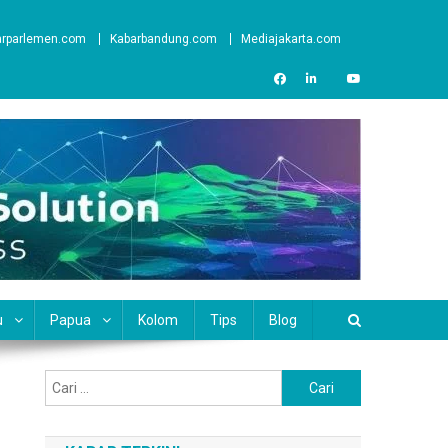
arparlemen.com
Kabarbandung.com
Mediajakarta.com
u
Papua
Kolom
Tips
Blog
Cari
untuk: