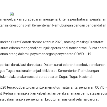
ngeluarkan surat edaran mengenai kriteria pembatasan perjalanan
kan ini direspons oleh Kementerian Perhubungan dengan pengendalian
luarkan Surat Edaran Nomor 4 tahun 2020, masing-masing Direktorat
rat edaran mengenai petunjuk operasional transportasi. Surat edara
jalanan orang dalam upaya mencegah penyebaran COVID – 19.
sportasi darat, laut dan udara. Dalam surat edaran tersebut, penekanan
s Tugas nasional menjadi titik berat. Kementerian Perhubungan
ntuk melaksanakan sesuai surat edaran Gugus Tugas Nasional.
2020 tersebut bertujuan untuk memutus mata rantai penularan COVID 
t. Kedua, meningkatkan keberhasilan pelaksananaan pembatasan sosi
rtasi dalam rangka pemenuhan kebutuhan nasional selama darurat