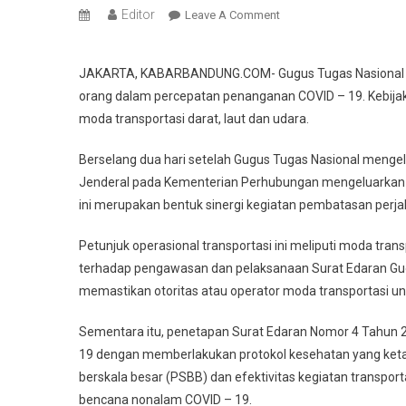
Editor
On
Leave A Comment
Pengendalian
Moda
JAKARTA, KABARBANDUNG.COM- Gugus Tugas Nasional me
Transportasi
orang dalam percepatan penanganan COVID – 19. Kebija
Cegah
moda transportasi darat, laut dan udara.
Penyebaran
COVID
Berselang dua hari setelah Gugus Tugas Nasional menge
–
19
Jenderal pada Kementerian Perhubungan mengeluarkan su
ini merupakan bentuk sinergi kegiatan pembatasan per
Petunjuk operasional transportasi ini meliputi moda tran
terhadap pengawasan dan pelaksanaan Surat Edaran Gugu
memastikan otoritas atau operator moda transportasi u
Sementara itu, penetapan Surat Edaran Nomor 4 Tahun 
19 dengan memberlakukan protokol kesehatan yang keta
berskala besar (PSBB) dan efektivitas kegiatan transpo
bencana nonalam COVID – 19.