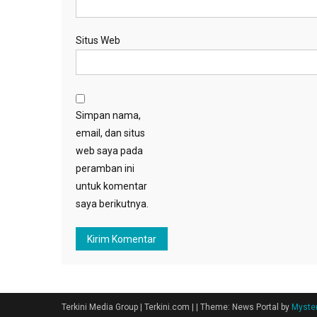
Situs Web
Simpan nama,
email, dan situs
web saya pada
peramban ini
untuk komentar
saya berikutnya.
Terkini Media Group | Terkini.com |
|
Theme: News Portal by
Myste