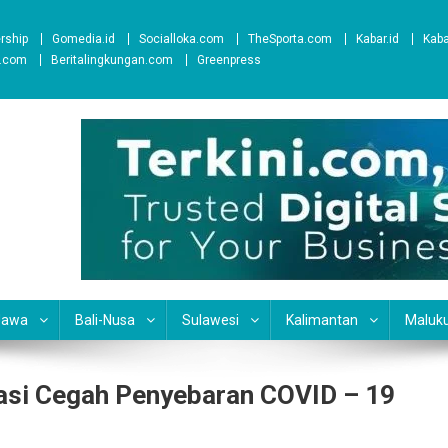
ership
Gomedia.id
Socialloka.com
TheSporta.com
Kabar.id
Kab
t.com
Beritalingkungan.com
Greenpress
Jawa
Bali-Nusa
Sulawesi
Kalimantan
Maluk
asi Cegah Penyebaran COVID – 19