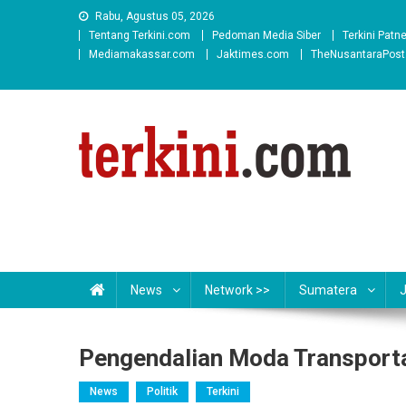
Skip
Rabu, Agustus 05, 2026
to
Tentang Terkini.com
Pedoman Media Siber
Terkini Patn
content
Mediamakassar.com
Jaktimes.com
TheNusantaraPos
News
Network >>
Sumatera
Pengendalian Moda Transport
News
Politik
Terkini