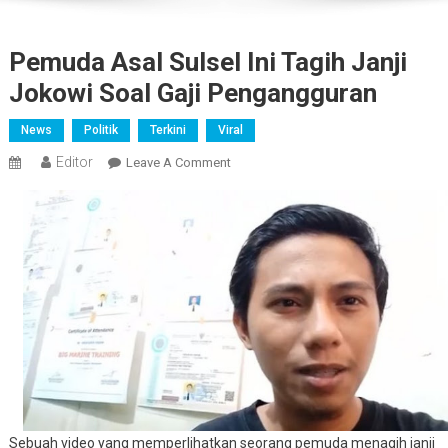
Pemuda Asal Sulsel Ini Tagih Janji
Jokowi Soal Gaji Pengangguran
News
Politik
Terkini
Viral
Editor
On
Leave A Comment
Pemuda
Asal
Sulsel
Ini
Tagih
Janji
Jokowi
Soal
Gaji
Pengangguran
Sebuah video yang memperlihatkan seorang pemuda menagih janji