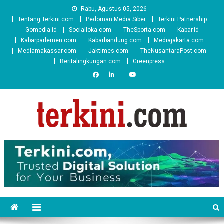
Skip
Rabu, Agustus 05, 2026
to
Tentang Terkini.com
Pedoman Media Siber
Terkini Patnership
content
Gomedia.id
Socialloka.com
TheSporta.com
Kabar.id
Kabarparlemen.com
Kabarbandung.com
Mediajakarta.com
Mediamakassar.com
Jaktimes.com
TheNusantaraPost.com
Beritalingkungan.com
Greenpress