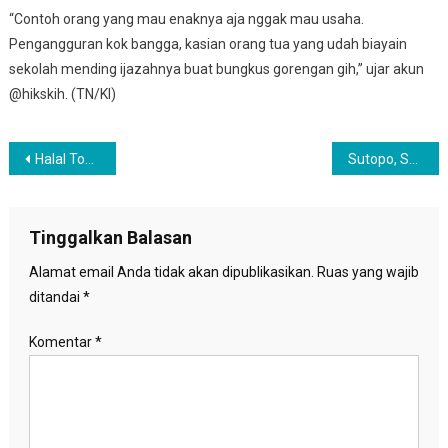
“Contoh orang yang mau enaknya aja nggak mau usaha.
Pengangguran kok bangga, kasian orang tua yang udah biayain
sekolah mending ijazahnya buat bungkus gorengan gih,” ujar akun
@hikskih. (TN/KI)
Navigasi
Halal Tourism, Peluang Bisnis Yang Menjanjikan Namun Belum Dioptimalkan
Sutopo, Sang Informan Bencana Itu Kini Telah Tiada
pos
Tinggalkan Balasan
Alamat email Anda tidak akan dipublikasikan.
Ruas yang wajib
ditandai
*
Komentar
*