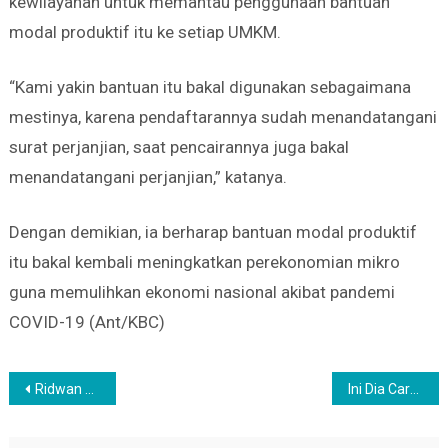
kewilayahan untuk memantau penggunaan bantuan
modal produktif itu ke setiap UMKM.
“Kami yakin bantuan itu bakal digunakan sebagaimana
mestinya, karena pendaftarannya sudah menandatangani
surat perjanjian, saat pencairannya juga bakal
menandatangani perjanjian,” katanya.
Dengan demikian, ia berharap bantuan modal produktif
itu bakal kembali meningkatkan perekonomian mikro
guna memulihkan ekonomi nasional akibat pandemi
COVID-19 (Ant/KBC)
Navigasi
Ridwan Kamil Paparkan Potensi Ekonomi Jabar di US-ASEAN Business Council
Ini Dia Cara Lezat Turunkan Tekanan Darah Tinggi
pos