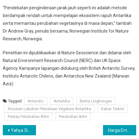
“Pendekatan penginderaan jarak jauh seperti ini adalah metode
berdampak rendah untuk mempelajari ekosistem rapuh Antartika
serta memantau perubahan vegetasinya di masa depan,” tambah
Dr Andrew Gray, penulis bersama, Norwegian Institute for Nature
Research, Norwegia.
Penelitian ini dipublikasikan di Nature Geoscience dan didanai oleh
Natural Environment Research Council (NERC) dan UK Space
Agency. Kampanye lapangan didukung oleh British Antarctic Survey,
Instituto Antarctic Chileno, dan Antarctica New Zealand (Marwan
Aziz)
Tagged
Antarctic
Antartika
Berita Lingkungan
Ilmuwan Lakukan Pemetaan Vegetasi Antartika
Kabar Terkini
Pantau Perubahan Iklim
Perubahan Iklim
Navigasi
Yahya Sinwar Ditunjuk Jadi Kepala Gerakan Politik Hamas
Harga Emas Antam Stabil di Rp1,399 Juta per Gram