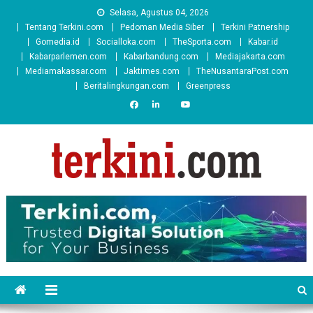
Skip
Selasa, Agustus 04, 2026
to
Tentang Terkini.com
Pedoman Media Siber
Terkini Patnership
content
Gomedia.id
Socialloka.com
TheSporta.com
Kabar.id
Kabarparlemen.com
Kabarbandung.com
Mediajakarta.com
Mediamakassar.com
Jaktimes.com
TheNusantaraPost.com
Beritalingkungan.com
Greenpress