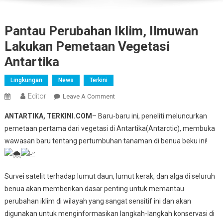
Pantau Perubahan Iklim, Ilmuwan
Lakukan Pemetaan Vegetasi
Antartika
Lingkungan
News
Terkini
Editor
On
Leave A Comment
Pantau
ANTARTIKA, TERKINI.COM
–
Baru-baru ini, peneliti meluncurkan
Perubahan
pemetaan pertama dari vegetasi di Antartika(Antarctic), membuka
Iklim,
wawasan baru tentang pertumbuhan tanaman di benua beku ini!
Ilmuwan
Lakukan
Pemetaan
Survei satelit terhadap lumut daun, lumut kerak, dan alga di seluruh
Vegetasi
Antartika
benua akan
memberikan dasar penting untuk memantau
perubahan iklim di wilayah yang sangat sensitif ini
dan akan
digunakan untuk menginformasikan langkah-langkah konservasi di