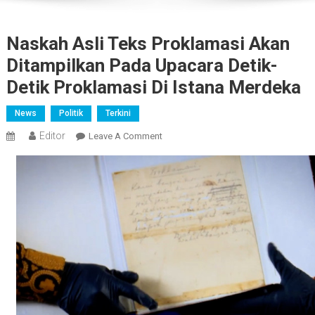
Naskah Asli Teks Proklamasi Akan
Ditampilkan Pada Upacara Detik-
Detik Proklamasi Di Istana Merdeka
News
Politik
Terkini
Editor
On
Leave A Comment
Naskah
Asli
Teks
Proklamasi
Akan
Ditampilkan
Pada
Upacara
Detik-
Detik
Proklamasi