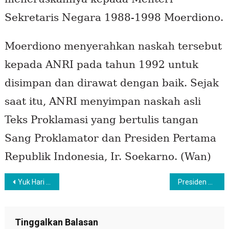
Sekretaris Negara 1988-1998 Moerdiono.
Moerdiono menyerahkan naskah tersebut
kepada ANRI pada tahun 1992 untuk
disimpan dan dirawat dengan baik. Sejak
saat itu, ANRI menyimpan naskah asli
Teks Proklamasi yang bertulis tangan
Sang Proklamator dan Presiden Pertama
Republik Indonesia, Ir. Soekarno. (Wan)
Navigasi
Yuk Hari Ini Ikut Detik-detik Proklamasi Pada Pukul 10.17 WIB
Presiden Jokowi Kenakan Pakaian Adat NTT Ketika Pimpin Upacara di Istana Merdeka
pos
Tinggalkan Balasan