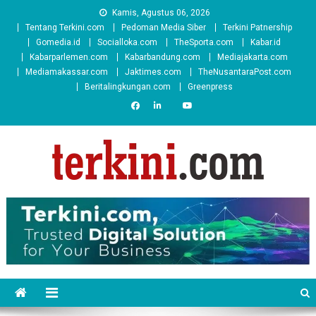
Skip
Kamis, Agustus 06, 2026
to
Tentang Terkini.com
Pedoman Media Siber
Terkini Patnership
content
Gomedia.id
Socialloka.com
TheSporta.com
Kabar.id
Kabarparlemen.com
Kabarbandung.com
Mediajakarta.com
Mediamakassar.com
Jaktimes.com
TheNusantaraPost.com
Beritalingkungan.com
Greenpress