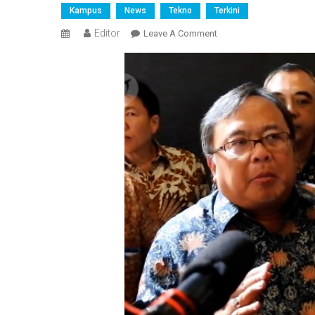
Kampus
News
Tekno
Terkini
Editor
On
Leave A Comment
Menristek
Akan
Bantu
Perguruan
Tinggi
Pengembang
Aplikasi
Teknologi
Digital