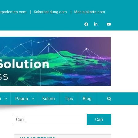
arparlemen.com
Kabarbandung.com
Mediajakarta.com
u
Papua
Kolom
Tips
Blog
Cari
untuk: