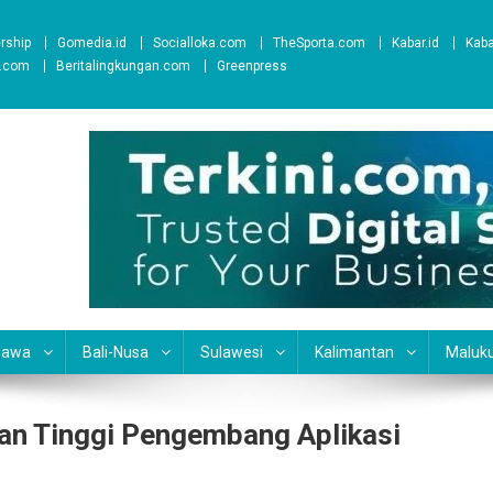
ership
Gomedia.id
Socialloka.com
TheSporta.com
Kabar.id
Kab
t.com
Beritalingkungan.com
Greenpress
Jawa
Bali-Nusa
Sulawesi
Kalimantan
Maluk
an Tinggi Pengembang Aplikasi