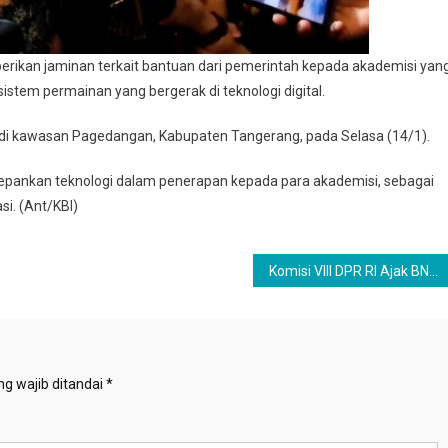
rikan jaminan terkait bantuan dari pemerintah kepada akademisi yan
tem permainan yang bergerak di teknologi digital.
 di kawasan Pagedangan, Kabupaten Tangerang, pada Selasa (14/1).
epankan teknologi dalam penerapan kepada para akademisi, sebagai
si. (Ant/KBI)
Komisi VIII DPR RI Ajak BNPB dan Kemensos Bahas Penanganan Bencana
g wajib ditandai
*