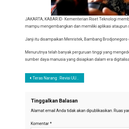
JAKARTA, KABAR.ID- Kementerian Riset Teknologi membe
mampu mengembangkan dan memiliki aplikasi ataupun sis
Janji itu disampaikan Menristek, Bambang Brodjonegoro
Menurutnya telah banyak perguruan tinggi yang menged
sumber daya manusia yang disiapkan dalam era digitalisa
Navigasi
Teras Narang : Revisi UU Pilkada Harus Memperhatikan Kekhususan Daerah
pos
Tinggalkan Balasan
Alamat email Anda tidak akan dipublikasikan.
Ruas yan
Komentar
*