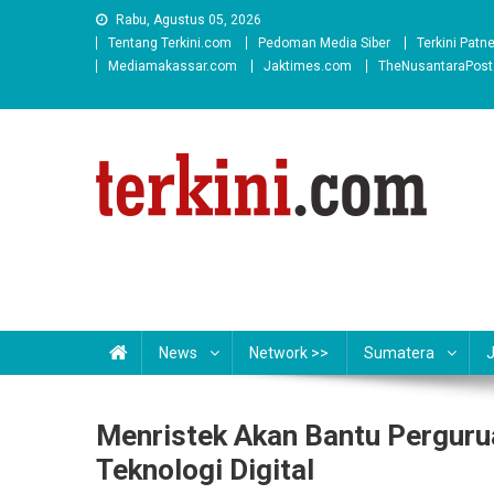
Skip
Rabu, Agustus 05, 2026
to
Tentang Terkini.com
Pedoman Media Siber
Terkini Patn
content
Mediamakassar.com
Jaktimes.com
TheNusantaraPos
News
Network >>
Sumatera
Menristek Akan Bantu Perguru
Teknologi Digital