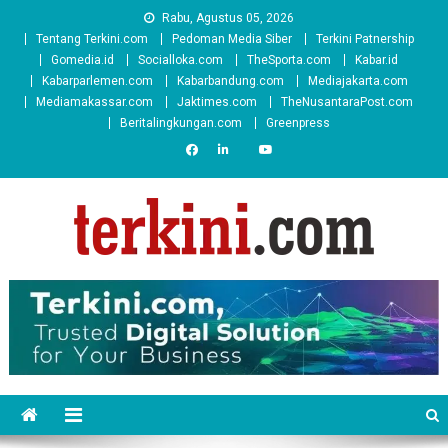
Skip
Rabu, Agustus 05, 2026
to
Tentang Terkini.com
Pedoman Media Siber
Terkini Patnership
content
Gomedia.id
Socialloka.com
TheSporta.com
Kabar.id
Kabarparlemen.com
Kabarbandung.com
Mediajakarta.com
Mediamakassar.com
Jaktimes.com
TheNusantaraPost.com
Beritalingkungan.com
Greenpress