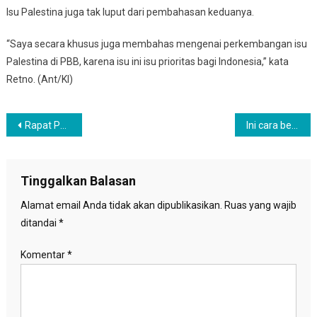
Isu Palestina juga tak luput dari pembahasan keduanya.
“Saya secara khusus juga membahas mengenai perkembangan isu
Palestina di PBB, karena isu ini isu prioritas bagi Indonesia,” kata
Retno. (Ant/KI)
Navigasi
Rapat Paripurna DPR sepakati tunda pengesahan RUU Pemasyarakatan
Ini cara berinteraksi aman dan nyaman di Facebook
pos
Tinggalkan Balasan
Alamat email Anda tidak akan dipublikasikan.
Ruas yang wajib
ditandai
*
Komentar
*