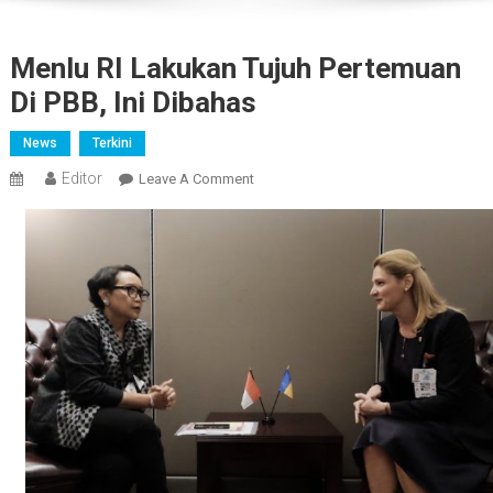
Menlu RI Lakukan Tujuh Pertemuan
Di PBB, Ini Dibahas
News
Terkini
Editor
On
Leave A Comment
Menlu
RI
Lakukan
Tujuh
Pertemuan
Di
PBB,
Ini
Dibahas