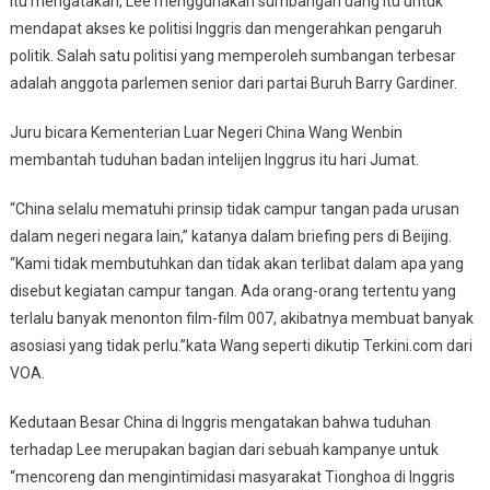
itu mengatakan, Lee menggunakan sumbangan uang itu untuk
mendapat akses ke politisi Inggris dan mengerahkan pengaruh
politik. Salah satu politisi yang memperoleh sumbangan terbesar
adalah anggota parlemen senior dari partai Buruh Barry Gardiner.
Juru bicara Kementerian Luar Negeri China Wang Wenbin
membantah tuduhan badan intelijen Inggrus itu hari Jumat.
“China selalu mematuhi prinsip tidak campur tangan pada urusan
dalam negeri negara lain,” katanya dalam briefing pers di Beijing.
“Kami tidak membutuhkan dan tidak akan terlibat dalam apa yang
disebut kegiatan campur tangan. Ada orang-orang tertentu yang
terlalu banyak menonton film-film 007, akibatnya membuat banyak
asosiasi yang tidak perlu.”kata Wang seperti dikutip Terkini.com dari
VOA.
Kedutaan Besar China di Inggris mengatakan bahwa tuduhan
terhadap Lee merupakan bagian dari sebuah kampanye untuk
“mencoreng dan mengintimidasi masyarakat Tionghoa di Inggris