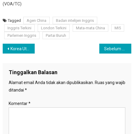
(VOA/TC)
Tagged
Agen China
Badan intelijen Inggris
Inggris Terkini
London Terkini
Mata-mata China
MI5
Parlemen Inggris
Partai Buruh
Navigasi
Korea Utara Kembali Lakukan Uji Coba Misil
Sebelum Gempa Sumur, Hiu Paus Mendadak Dekati Pantai Citepus Sukabumi
pos
Tinggalkan Balasan
Alamat email Anda tidak akan dipublikasikan.
Ruas yang wajib
ditandai
*
Komentar
*