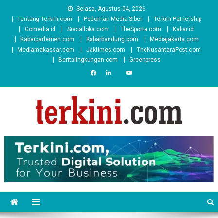
Skip
Selasa, Agustus 04, 2026
to
Tentang Terkini.com
Pedoman Media Siber
Terkini Patnership
content
Gomedia.id
Socialloka.com
TheSporta.com
Kabar.id
Kabarparlemen.com
Kabarbandung.com
Mediajakarta.com
Mediamakassar.com
Jaktimes.com
TheNusantaraPost.com
Beritalingkungan.com
Greenpress