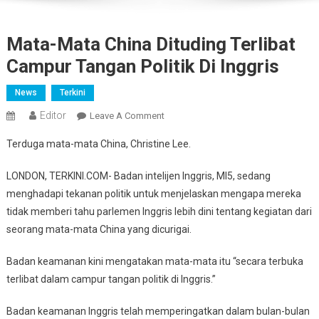
Mata-Mata China Dituding Terlibat
Campur Tangan Politik Di Inggris
News
Terkini
Editor
On
Leave A Comment
Mata-
Terduga mata-mata China, Christine Lee.
Mata
China
LONDON, TERKINI.COM- Badan intelijen Inggris, MI5, sedang
Dituding
menghadapi tekanan politik untuk menjelaskan mengapa mereka
Terlibat
tidak memberi tahu parlemen Inggris lebih dini tentang kegiatan dari
Campur
seorang mata-mata China yang dicurigai.
Tangan
Politik
Badan keamanan kini mengatakan mata-mata itu “secara terbuka
Di
terlibat dalam campur tangan politik di Inggris.”
Inggris
Badan keamanan Inggris telah memperingatkan dalam bulan-bulan