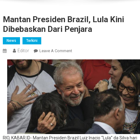
Mantan Presiden Brazil, Lula Kini
Dibebaskan Dari Penjara
News
Terkini
Editor
On
Leave A Comment
Mantan
Presiden
Brazil,
Lula
Kini
Dibebaskan
Dari
Penjara
RIO, KABAR.ID- Mantan Presiden Brazil Luiz Inacio “Lula” da Silva hari