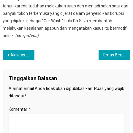
tahun karena tuduhan melakukan suap dan menjadi salah satu dari
banyak tokoh terkemuka yang dijerat dalam penyelidikan korupsi
yang dijuluki sebagai “Car Wash.” Lula Da Silva membantah
melakukan kesalahan apapun dan mengatakan kasus itu bermotif
politik.
(em/pp/voa)
Navigasi
Akivitas Para Buzzer Bisa Menimbulkan Gesekan Sosial
Emas Berjangka Kembali Merosot, Tertekan Penguatan Nilar Dolar
pos
Tinggalkan Balasan
Alamat email Anda tidak akan dipublikasikan.
Ruas yang wajib
ditandai
*
Komentar
*