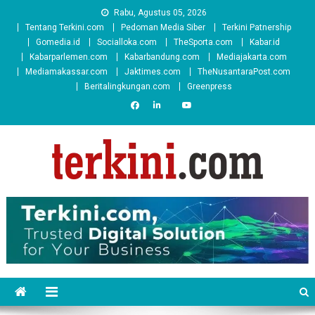
Skip
Rabu, Agustus 05, 2026
to
Tentang Terkini.com
Pedoman Media Siber
Terkini Patnership
content
Gomedia.id
Socialloka.com
TheSporta.com
Kabar.id
Kabarparlemen.com
Kabarbandung.com
Mediajakarta.com
Mediamakassar.com
Jaktimes.com
TheNusantaraPost.com
Beritalingkungan.com
Greenpress