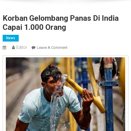
Korban Gelombang Panas Di India
Capai 1.000 Orang
News
Editor
On
Leave A Comment
Korban
Gelombang
Panas
Di
India
Capai
1.000
Orang