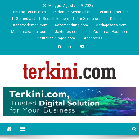
Skip
Minggu, Agustus 09, 2026
to
Tentang Terkini.com
Pedoman Media Siber
Terkini Patnership
content
Gomedia.id
Socialloka.com
TheSporta.com
Kabar.id
Kabarparlemen.com
Kabarbandung.com
Mediajakarta.com
Mediamakassar.com
Jaktimes.com
TheNusantaraPost.com
Beritalingkungan.com
Greenpress