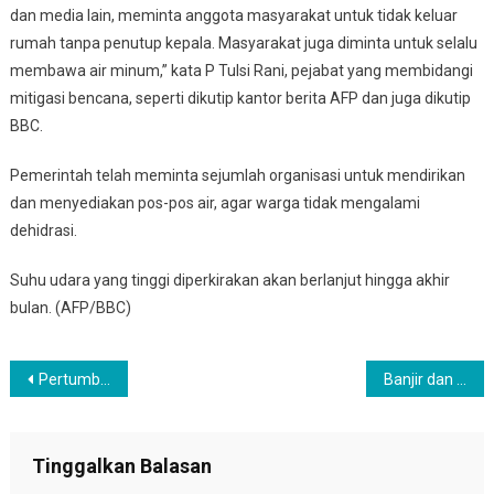
dan media lain, meminta anggota masyarakat untuk tidak keluar
rumah tanpa penutup kepala. Masyarakat juga diminta untuk selalu
membawa air minum,” kata P Tulsi Rani, pejabat yang membidangi
mitigasi bencana, seperti dikutip kantor berita AFP dan juga dikutip
BBC.
Pemerintah telah meminta sejumlah organisasi untuk mendirikan
dan menyediakan pos-pos air, agar warga tidak mengalami
dehidrasi.
Suhu udara yang tinggi diperkirakan akan berlanjut hingga akhir
bulan. (AFP/BBC)
Navigasi
Pertumbuhan Ekonomi 5,8-6,2 Persen Dinilai Terlalu Optimis
Banjir dan Badai Hantam Texas
pos
Tinggalkan Balasan