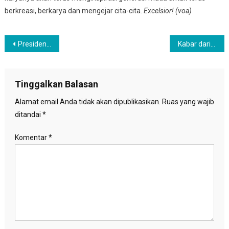
berkreasi, berkarya dan mengejar cita-cita.
Excelsior! (voa)
Navigasi
Presiden Jokowi Resmikan Monumen Kapsul Waktu di Merauke
Kabar dari Paman Sam : Komunitas Muslim Indonesia di Los Angeles Kini Memiliki Mesjid
pos
Tinggalkan Balasan
Alamat email Anda tidak akan dipublikasikan.
Ruas yang wajib
ditandai
*
Komentar
*