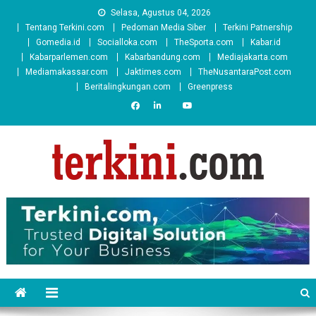
Skip
Selasa, Agustus 04, 2026
to
Tentang Terkini.com
Pedoman Media Siber
Terkini Patnership
content
Gomedia.id
Socialloka.com
TheSporta.com
Kabar.id
Kabarparlemen.com
Kabarbandung.com
Mediajakarta.com
Mediamakassar.com
Jaktimes.com
TheNusantaraPost.com
Beritalingkungan.com
Greenpress