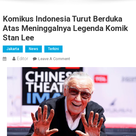
Komikus Indonesia Turut Berduka
Atas Meninggalnya Legenda Komik
Stan Lee
Jakarta
News
Terkini
Editor
On
Leave A Comment
Komikus
Indonesia
Turut
Berduka
Atas
Meninggalnya
Legenda
Komik
Stan
Lee