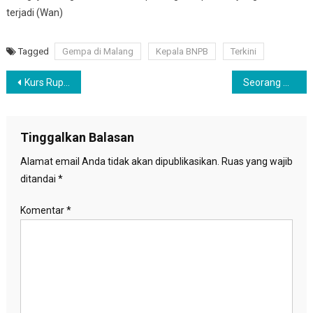
terjadi (Wan)
Tagged
Gempa di Malang
Kepala BNPB
Terkini
Navigasi
Kurs Rupiah Melemah ke Posisi Rp14.553 per dolar AS, Ini Penyebabnya
Seorang Warga Menjadi Korban Tebing Longsor di Kabupaten Bandung
pos
Tinggalkan Balasan
Alamat email Anda tidak akan dipublikasikan.
Ruas yang wajib
ditandai
*
Komentar
*