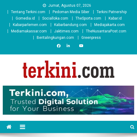
Skip
Jumat, Agustus 07, 2026
to
Tentang Terkini.com
Pedoman Media Siber
Terkini Patnership
content
Gomedia.id
Socialloka.com
TheSporta.com
Kabar.id
Kabarparlemen.com
Kabarbandung.com
Mediajakarta.com
Mediamakassar.com
Jaktimes.com
TheNusantaraPost.com
Beritalingkungan.com
Greenpress