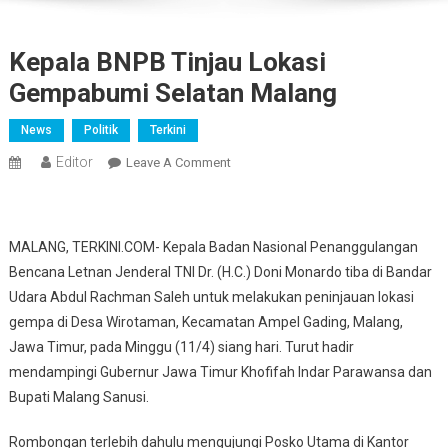
Kepala BNPB Tinjau Lokasi
Gempabumi Selatan Malang
News
Politik
Terkini
Editor
On
Leave A Comment
Kepala
BNPB
Tinjau
MALANG, TERKINI.COM- Kepala Badan Nasional Penanggulangan
Lokasi
Bencana Letnan Jenderal TNI Dr. (H.C.) Doni Monardo tiba di Bandar
Gempabumi
Udara Abdul Rachman Saleh untuk melakukan peninjauan lokasi
Selatan
gempa di Desa Wirotaman, Kecamatan Ampel Gading, Malang,
Malang
Jawa Timur, pada Minggu (11/4) siang hari. Turut hadir
mendampingi Gubernur Jawa Timur Khofifah Indar Parawansa dan
Bupati Malang Sanusi.
Rombongan terlebih dahulu mengujungi Posko Utama di Kantor