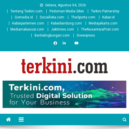
Skip
Selasa, Agustus 04, 2026
to
Tentang Terkini.com
Pedoman Media Siber
Terkini Patnership
content
Gomedia.id
Socialloka.com
TheSporta.com
Kabar.id
Kabarparlemen.com
Kabarbandung.com
Mediajakarta.com
Mediamakassar.com
Jaktimes.com
TheNusantaraPost.com
Beritalingkungan.com
Greenpress