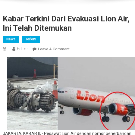
Kabar Terkini Dari Evakuasi Lion Air,
Ini Telah Ditemukan
News
Terkini
Editor
On
Leave A Comment
Kabar
Terkini
Dari
Evakuasi
Lion
Air,
Ini
Telah
Ditemukan
JAKARTA, KABAR.ID- Pesawat Lion Air dengan nomor penerbangan