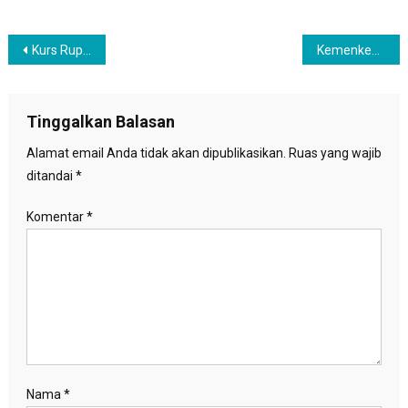
Navigasi
Kurs Rupiah Menguat Jadi Rp 14.955 per dolar AS, Ini Penyebabnya
Kemenkes Ambil Alih Penanganan Tiga Anak Pengidap HIV di Samosir
pos
Tinggalkan Balasan
Alamat email Anda tidak akan dipublikasikan.
Ruas yang wajib
ditandai
*
Komentar
*
Nama
*