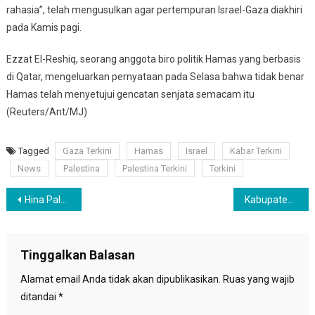
rahasia”, telah mengusulkan agar pertempuran Israel-Gaza diakhiri
pada Kamis pagi.
Ezzat El-Reshiq, seorang anggota biro politik Hamas yang berbasis
di Qatar, mengeluarkan pernyataan pada Selasa bahwa tidak benar
Hamas telah menyetujui gencatan senjata semacam itu
(Reuters/Ant/MJ)
Tagged
Gaza Terkini
Hamas
Israel
Kabar Terkini
News
Palestina
Palestina Terkini
Terkini
Navigasi
Hina Palestina di TikTok, Pelajar Ini Dikeluarkan dari Sekolahnya
Kabupaten Bandung Diguncang Gempa
pos
Tinggalkan Balasan
Alamat email Anda tidak akan dipublikasikan.
Ruas yang wajib
ditandai
*