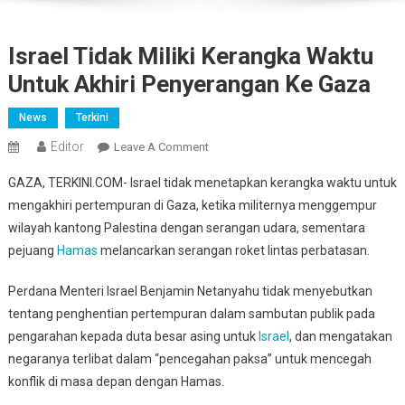
Israel Tidak Miliki Kerangka Waktu
Untuk Akhiri Penyerangan Ke Gaza
News
Terkini
Editor
On
Leave A Comment
Israel
GAZA, TERKINI.COM- Israel tidak menetapkan kerangka waktu untuk
Tidak
mengakhiri pertempuran di Gaza, ketika militernya menggempur
Miliki
wilayah kantong Palestina dengan serangan udara, sementara
Kerangka
pejuang
Hamas
melancarkan serangan roket lintas perbatasan.
Waktu
Untuk
Perdana Menteri Israel Benjamin Netanyahu tidak menyebutkan
Akhiri
Penyerangan
tentang penghentian pertempuran dalam sambutan publik pada
Ke
pengarahan kepada duta besar asing untuk
Israel
, dan mengatakan
Gaza
negaranya terlibat dalam “pencegahan paksa” untuk mencegah
konflik di masa depan dengan Hamas.