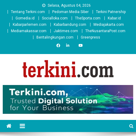
Skip
Selasa, Agustus 04, 2026
to
Tentang Terkini.com
Pedoman Media Siber
Terkini Patnership
content
Gomedia.id
Socialloka.com
TheSporta.com
Kabar.id
Kabarparlemen.com
Kabarbandung.com
Mediajakarta.com
Mediamakassar.com
Jaktimes.com
TheNusantaraPost.com
Beritalingkungan.com
Greenpress