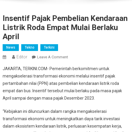
Insentif Pajak Pembelian Kendaraan
Listrik Roda Empat Mulai Berlaku
April
News
Tekno
Terkini
Editor
On
Leave A Comment
Insentif
JAKARTA, TERKINI.COM- Pemerintah berkomitmen untuk
Pajak
mengakselerasi transformasi ekonomi melalui insentif pajak
Pembelian
pertambahan nilai (PPN) atas pembelian kendaraan listrik roda
Kendaraan
empat dan bus. Insentif tersebut mulai berlaku pada masa pajak
Listrik
Roda
April sampai dengan masa pajak Desember 2023.
Empat
Mulai
“Kebijakan ini diluncurkan dalam rangka mengakselerasi
Berlaku
transformasi ekonomi untuk meningkatkan daya tarik investasi
April
dalam ekosistem kendaraan listrik, perluasan kesempatan kerja,