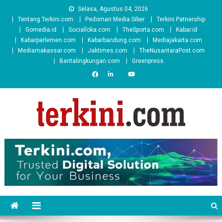
Skip
Selasa, Agustus 04, 2026
to
Tentang Terkini.com
Pedoman Media Siber
Terkini Patnership
content
Gomedia.id
Socialloka.com
TheSporta.com
Kabar.id
Kabarparlemen.com
Kabarbandung.com
Mediajakarta.com
Mediamakassar.com
Jaktimes.com
TheNusantaraPost.com
Beritalingkungan.com
Greenpress