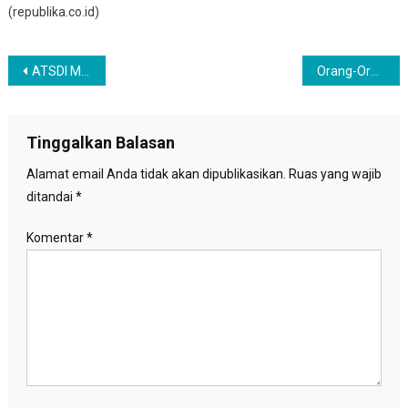
(republika.co.id)
Navigasi
ATSDI Minta Realisasi TV Digital
Orang-Orang Kaya China Larikan Uangnya Keluar Negaranya
pos
Tinggalkan Balasan
Alamat email Anda tidak akan dipublikasikan.
Ruas yang wajib
ditandai
*
Komentar
*