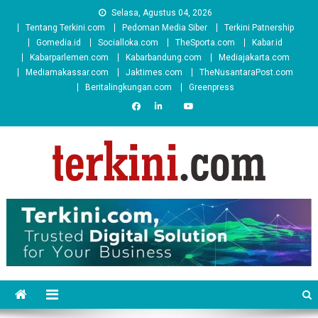
Skip
Selasa, Agustus 04, 2026
to
Tentang Terkini.com
Pedoman Media Siber
Terkini Patnership
content
Gomedia.id
Socialloka.com
TheSporta.com
Kabar.id
Kabarparlemen.com
Kabarbandung.com
Mediajakarta.com
Mediamakassar.com
Jaktimes.com
TheNusantaraPost.com
Beritalingkungan.com
Greenpress