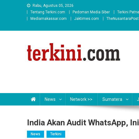
Skip
Rabu, Agustus 05, 2026
to
Tentang Terkini.com
Pedoman Media Siber
Terkini Patn
content
Mediamakassar.com
Jaktimes.com
TheNusantaraPos
News
Network >>
Sumatera
India Akan Audit WhatsApp, In
News
Terkini