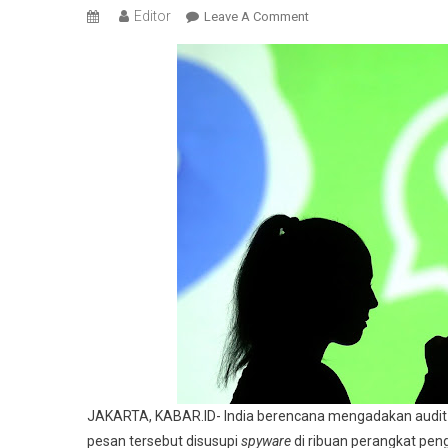
Editor
On
Leave A Comment
India
Akan
Audit
WhatsApp,
Ini
Pemicunya..
JAKARTA, KABAR.ID- India berencana mengadakan audit 
pesan tersebut disusupi
spyware
di ribuan perangkat peng