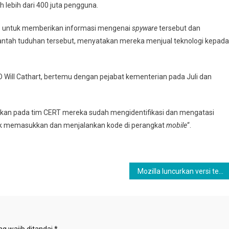
lebih dari 400 juta pengguna.
p untuk memberikan informasi mengenai
spyware
tersebut dan
tah tuduhan tersebut, menyatakan mereka menjual teknologi kepada
ill Cathart, bertemu dengan pejabat kementerian pada Juli dan
kan pada tim CERT mereka sudah mengidentifikasi dan mengatasi
uk memasukkan dan menjalankan kode di perangkat
mobile
“.
Mozilla luncurkan versi terbaru hadirkan fitur belanja, game dan berita