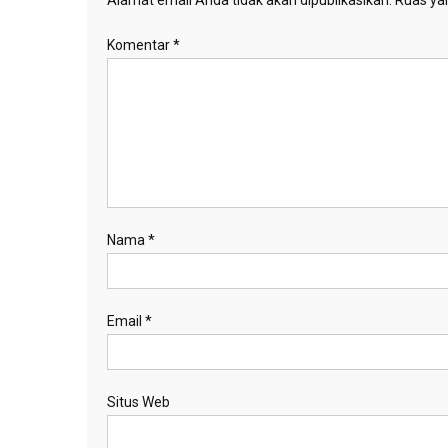
Alamat email Anda tidak akan dipublikasikan.
Ruas yan
Komentar
*
Nama
*
Email
*
Situs Web