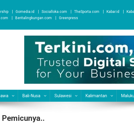
ership
Gomedia.id
Socialloka.com
TheSporta.com
Kabar.id
Kab
t.com
Beritalingkungan.com
Greenpress
Jawa
Bali-Nusa
Sulawesi
Kalimantan
Maluk
i Pemicunya..