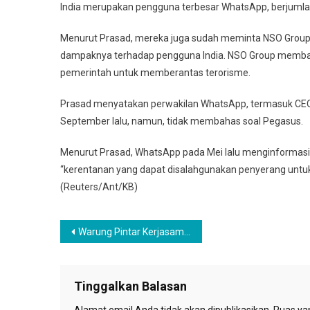
India merupakan pengguna terbesar WhatsApp, berjumlah 
Menurut Prasad, mereka juga sudah meminta NSO Grou
dampaknya terhadap pengguna India. NSO Group memban
pemerintah untuk memberantas terorisme.
Prasad menyatakan perwakilan WhatsApp, termasuk CEO W
September lalu, namun, tidak membahas soal Pegasus.
Menurut Prasad, WhatsApp pada Mei lalu menginformasi
“kerentanan yang dapat disalahgunakan penyerang unt
(Reuters/Ant/KB)
Navigasi
Warung Pintar Kerjasama Tokopedia dorong ritel tradisional
pos
Tinggalkan Balasan