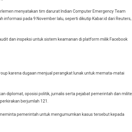
i parlemen menyatakan tim darurat Indian Computer Emergency Team
formasi pada 9 November lalu, seperti dikutip Kabar.id dari Reuters,
udit dan inspeksi untuk sistem keamanan di platform milik Facebook
Group karena dugaan menjual perangkat lunak untuk memata-matai
plomat, oposisi politik, jurnalis serta pejabat pemerintah dan milite
iperkirakan berjumlah 121.
ra, meminta pemerintah untuk mengumumkan kasus tersebut kepada