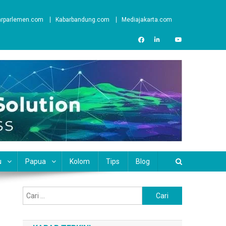
arparlemen.com
Kabarbandung.com
Mediajakarta.com
u
Papua
Kolom
Tips
Blog
Cari
untuk: