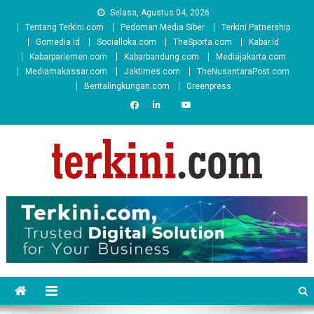
Skip
Selasa, Agustus 04, 2026
to
Tentang Terkini.com
Pedoman Media Siber
Terkini Patnership
content
Gomedia.id
Socialloka.com
TheSporta.com
Kabar.id
Kabarparlemen.com
Kabarbandung.com
Mediajakarta.com
Mediamakassar.com
Jaktimes.com
TheNusantaraPost.com
Beritalingkungan.com
Greenpress