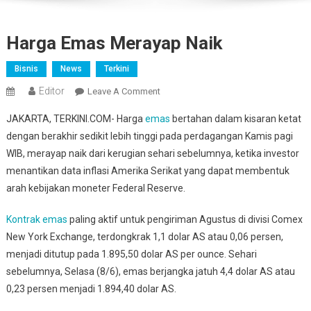
Harga Emas Merayap Naik
Bisnis
News
Terkini
Editor
On
Leave A Comment
Harga
JAKARTA, TERKINI.COM- Harga
emas
bertahan dalam kisaran ketat
Emas
dengan berakhir sedikit lebih tinggi pada perdagangan Kamis pagi
Merayap
WIB, merayap naik dari kerugian sehari sebelumnya, ketika investor
Naik
menantikan data inflasi Amerika Serikat yang dapat membentuk
arah kebijakan moneter Federal Reserve.
Kontrak emas
paling aktif untuk pengiriman Agustus di divisi Comex
New York Exchange, terdongkrak 1,1 dolar AS atau 0,06 persen,
menjadi ditutup pada 1.895,50 dolar AS per ounce. Sehari
sebelumnya, Selasa (8/6), emas berjangka jatuh 4,4 dolar AS atau
0,23 persen menjadi 1.894,40 dolar AS.