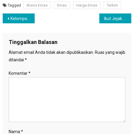
Tagged
Bisnis Emas
Emas
Harga Emas
Terkini
Navigasi
Kelompok Usia di Atas 18 tahun Akan Vaksin COVID-19
Ikut Jejak Sang Ayah, Enzo Zidane Kini Resmi Dikontrak Klub Rodez
pos
Tinggalkan Balasan
Alamat email Anda tidak akan dipublikasikan.
Ruas yang wajib
ditandai
*
Komentar
*
Nama
*