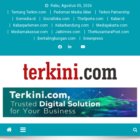
Skip
Rabu, Agustus 05, 2026
to
Tentang Terkini.com
Pedoman Media Siber
Terkini Patnership
content
Gomedia.id
Socialloka.com
TheSporta.com
Kabar.id
Kabarparlemen.com
Kabarbandung.com
Mediajakarta.com
Mediamakassar.com
Jaktimes.com
TheNusantaraPost.com
Beritalingkungan.com
Greenpress