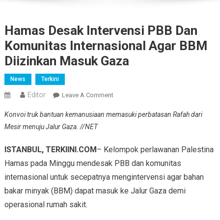
Hamas Desak Intervensi PBB Dan
Komunitas Internasional Agar BBM
Diizinkan Masuk Gaza
News
Terkini
Editor
On
Leave A Comment
Hamas
Konvoi truk bantuan kemanusiaan memasuki perbatasan Rafah dari
Desak
Mesir menuju Jalur Gaza. //NET
Intervensi
PBB
ISTANBUL, TERKIINI.COM
– Kelompok perlawanan Palestina
Dan
Hamas pada Minggu mendesak PBB dan komunitas
Komunitas
Internasional
internasional untuk secepatnya mengintervensi agar bahan
Agar
bakar minyak (BBM) dapat masuk ke Jalur Gaza demi
BBM
operasional rumah sakit.
Diizinkan
Masuk