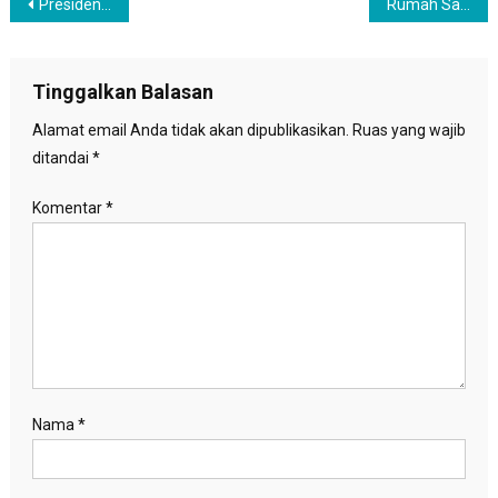
Navigasi
Presiden Jokowi Dorong OKI Harus Bersatu dan Berada di Garda Depan Selesaikan Krisis di Gaza
Rumah Sakit di Gaza Alami Keterbatasan Akibat Serangan Israel
pos
Tinggalkan Balasan
Alamat email Anda tidak akan dipublikasikan.
Ruas yang wajib
ditandai
*
Komentar
*
Nama
*